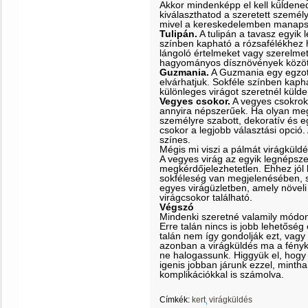
Akkor mindenképp el kell küldene
kiválaszthatod a szeretett személ
mivel a kereskedelemben manapsá
Tulipán.
A tulipán a tavasz egyik 
színben kapható a rózsafélékhez 
lángoló értelmeket vagy szerelmet
hagyományos dísznövények között 
Guzmania.
A Guzmania egy egzoti
elvárhatjuk. Sokféle színben kaph
különleges virágot szeretnél küld
Vegyes csokor.
A vegyes csokrok
annyira népszerűek. Ha olyan meg
személyre szabott, dekoratív és 
csokor a legjobb választási opció. 
színes.
Mégis mi viszi a pálmát virágküld
A vegyes virág az egyik legnépsze
megkérdőjelezhetetlen. Ehhez jól k
sokféleség van megjelenésében, 
egyes virágüzletben, amely növeli
virágcsokor található.
Végszó
Mindenki szeretné valamily módon k
Erre talán nincs is jobb lehetősé
talán nem így gondolják ezt, vagy
azonban a virágküldés ma a fényko
ne halogassunk. Higgyük el, hogy
igenis jobban járunk ezzel, minth
komplikációkkal is számolva.
Címkék:
kert
virágküldés