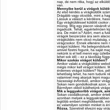
nap, de nem ritka, hogy az elkül
van.
Mennyibe kerül a virágok küld
Az első kérdés a virágküldők szá
Drágább vagy olcsóbb, mint a ha
Lássuk a választ a kérdésre, hason
Egy virágküldéssel küldött csokor á
mozog. Míg egy piacon vásárolt vir
ingadozik. Tehát, egyértelműen ki
ára. De miért is? Azért, mert a fut
virágok beszerzési ára sem alacs
virágküldés nem olcsó mulatság,
virágcsokor. Ennek ellenére nem 
virágot küldeni. Ha belegondolunk
amivel fizetni fogunk, ha saját ma
nekünk is el kell menni egy üzletb
lehet sok idő – ez a távolság függ
Mikor szokás virágot küldeni?
Amikor valaki a virágküldési webo
mégis mikor kell virágot küldeni.
érdemes virágot küldeni? Nos, pél
lehetőség lehet, ha nem tudunk ré
valamivel meg akarjuk lepni magu
házassági évforduló, amikor virá
Sokan nem gondolkodnak azon, mil
Bármilyen okból küldhetünk virágo
Mik a leggyakoribb virágok, am
Sokan csodálkoznak, amikor értetl
azonban melyek a leggyakrabban 
legtöbb embert meghökkentik, mi
ez valamilyen szinten minket is éri
Rózsa.
Szeretnél élvezni egy virá