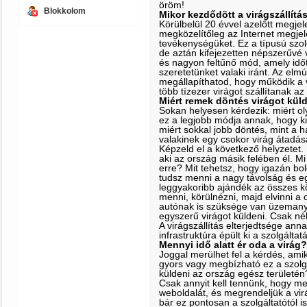
öröm!
Blokkolom
Mikor kezdődött a virágszállítá
Körülbelül 20 évvel azelőtt megjele
megközelítőleg az Internet megj
tevékenységüket. Ez a típusú szolg
de aztán kifejezetten népszerűvé v
és nagyon feltűnő mód, amely időt
szeretetünket valaki iránt. Az el
megállapíthatod, hogy működik a vi
több tízezer virágot szállítanak az
Miért remek döntés virágot kül
Sokan helyesen kérdezik: miért oly
ez a legjobb módja annak, hogy ki
miért sokkal jobb döntés, mint 
valakinek egy csokor virág átadás
Képzeld el a következő helyzetet
aki az ország másik felében él. M
erre? Mit tehetsz, hogy igazán bo
tudsz menni a nagy távolság és eg
leggyakoribb ajándék az összes kö
menni, körülnézni, majd elvinni a 
autónak is szüksége van üzemanya
egyszerű virágot küldeni. Csak néh
A virágszállítás elterjedtsége an
infrastruktúra épült ki a szolgálta
Mennyi idő alatt ér oda a virág?
Joggal merülhet fel a kérdés, ami
gyors vagy megbízható ez a szolg
küldeni az ország egész területén
Csak annyit kell tennünk, hogy m
weboldalát, és megrendeljük a vir
bár ez pontosan a szolgáltatótól i