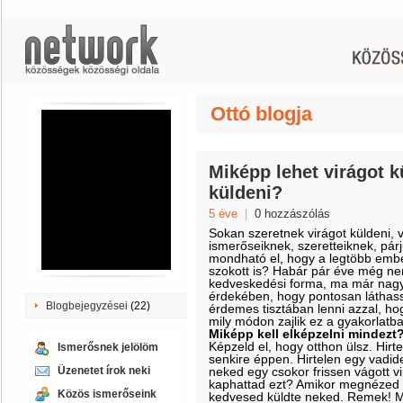
Ottó blogja
Miképp lehet virágot kü
küldeni?
5 éve
|
0 hozzászólás
Sokan szeretnek virágot küldeni, 
ismerőseiknek, szeretteiknek, pár
mondható el, hogy a legtöbb embe
szokott is? Habár pár éve még nem
kedveskedési forma, ma már nagyo
érdekében, hogy pontosan láthass
Blogbejegyzései
(22)
érdemes tisztában lenni azzal, ho
mily módon zajlik ez a gyakorlatb
Miképp kell elképzelni mindezt
Képzeld el, hogy otthon ülsz. Hirte
Ismerősnek jelölöm
senkire éppen. Hirtelen egy vadid
Üzenetet írok neki
neked egy csokor frissen vágott v
kaphattad ezt? Amikor megnézed a
Közös ismerőseink
kedvesed küldte neked. Remek! 