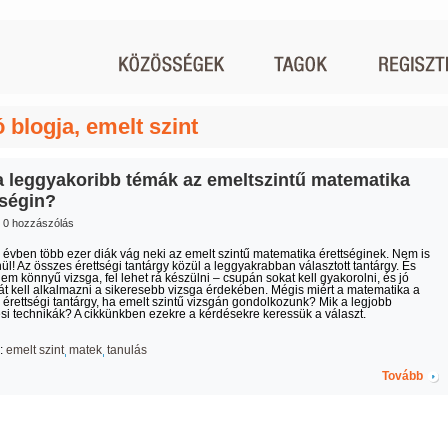
 blogja, emelt szint
a leggyakoribb témák az emeltszintű matematika
tségin?
0 hozzászólás
évben több ezer diák vág neki az emelt szintű matematika érettséginek. Nem is
nül! Az összes érettségi tantárgy közül a leggyakrabban választott tantárgy. És
em könnyű vizsga, fel lehet rá készülni – csupán sokat kell gyakorolni, és jó
át kell alkalmazni a sikeresebb vizsga érdekében. Mégis miért a matematika a
 érettségi tantárgy, ha emelt szintű vizsgán gondolkozunk? Mik a legjobb
si technikák? A cikkünkben ezekre a kérdésekre keressük a választ.
:
emelt szint
matek
tanulás
Tovább