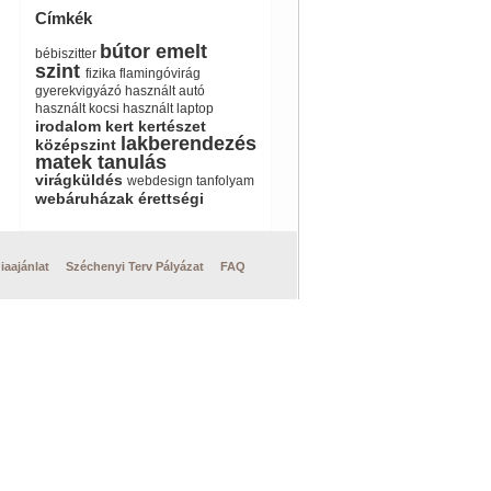
Címkék
bútor
emelt
bébiszitter
szint
fizika
flamingóvirág
gyerekvigyázó
használt autó
használt kocsi
használt laptop
irodalom
kert
kertészet
lakberendezés
középszint
matek
tanulás
virágküldés
webdesign tanfolyam
webáruházak
érettségi
iaajánlat
Széchenyi Terv Pályázat
FAQ