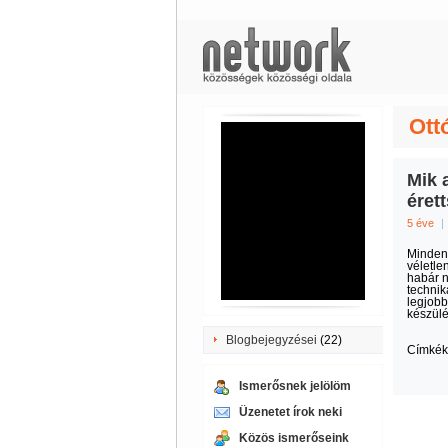
Ottó
Mik 
éret
5 éve
|
Minden 
véletle
habár n
technik
legjobb
készülé
Blogbejegyzései
(22)
Címkék
Ismerősnek jelölöm
Üzenetet írok neki
Közös ismerőseink