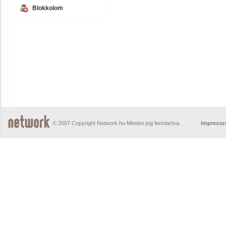
Blokkolom
© 2007 Copyright Network.hu Minden jog fenntartva.
Impress