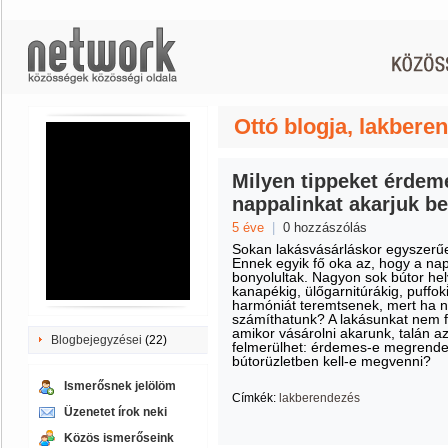
Ottó blogja, lakbere
Milyen tippeket érdem
nappalinkat akarjuk b
5 éve
|
0 hozzászólás
Sokan lakásvásárláskor egyszerű
Ennek egyik fő oka az, hogy a nap
bonyolultak. Nagyon sok bútor hely
kanapékig, ülőgarnitúrákig, puffo
harmóniát teremtsenek, mert ha ne
számíthatunk? A lakásunkat nem fo
amikor vásárolni akarunk, talán az
Blogbejegyzései
(22)
felmerülhet: érdemes-e megrendel
bútorüzletben kell-e megvenni?
Ismerősnek jelölöm
Címkék:
lakberendezés
Üzenetet írok neki
Közös ismerőseink