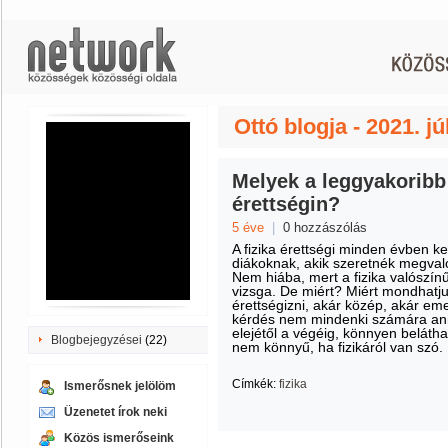
Ottó blogja - 2021. jú
Melyek a leggyakoribb 
érettségin?
5 éve
|
0 hozzászólás
A fizika érettségi minden évben 
diákoknak, akik szeretnék megvalós
Nem hiába, mert a fizika valószí
vizsga. De miért? Miért mondhatju
érettségizni, akár közép, akár eme
kérdés nem mindenki számára ann
elejétől a végéig, könnyen beláth
Blogbejegyzései
(22)
nem könnyű, ha fizikáról van szó.
Címkék:
fizika
Ismerősnek jelölöm
Üzenetet írok neki
Közös ismerőseink