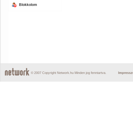
Blokkolom
© 2007 Copyright Network.hu Minden jog fenntartva.
Impress