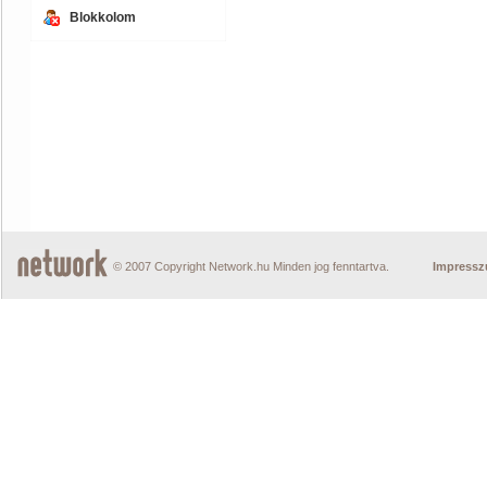
Blokkolom
© 2007 Copyright Network.hu Minden jog fenntartva.
Impress