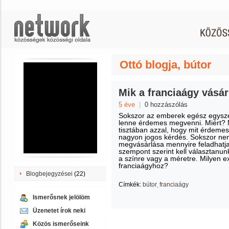
Ottó blogja, bútor
Mik a franciaágy vásá
5 éve
|
0 hozzászólás
Sokszor az emberek egész egysze
lenne érdemes megvenni. Miért? 
tisztában azzal, hogy mit érdeme
nagyon jogos kérdés. Sokszor nem
megvásárlása mennyire feladhatja 
szempont szerint kell választanun
a színre vagy a méretre. Milyen e
franciaágyhoz?
Blogbejegyzései
(22)
Címkék:
bútor
franciaágy
Ismerősnek jelölöm
Üzenetet írok neki
Közös ismerőseink