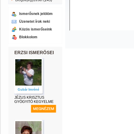
Blogbejegyzései
(145)
Ismerősnek jelölöm
Üzenetet írok neki
Közös ismerőseink
Blokkolom
ERZSI ISMERŐSEI
Gubár Imréné
JÉZUS KRISZTUS
GYÓGYITÓ KEGYELME