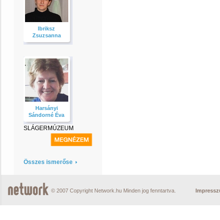
Ibriksz
Zsuzsanna
Harsányi
Sándorné Éva
SLÁGERMÚZEUM
Összes ismerőse
© 2007 Copyright Network.hu Minden jog fenntartva.
Impress