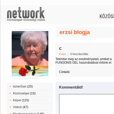
erzsi blogja
c
6 éve
|
0 hozzászólás
Tekintse meg az eredményeket, amiket a
FUNGONIS GEL használatával értünk el:
Címkék:
Ismerősei
(25)
Kommentáld!
Közösségei
(15)
Képei
(115)
Videói
(47)