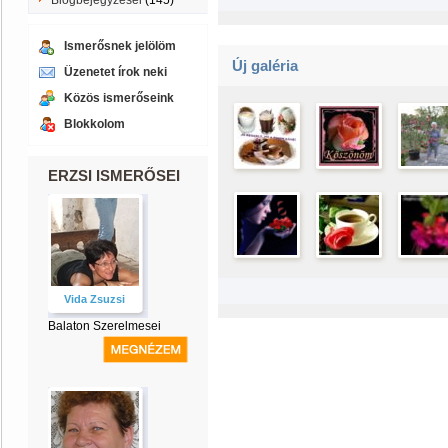
Blogbejegyzései
(145)
Ismerősnek jelölöm
Új galéria
Üzenetet írok neki
Közös ismerőseink
Blokkolom
ERZSI ISMERŐSEI
Vida Zsuzsi
Balaton Szerelmesei