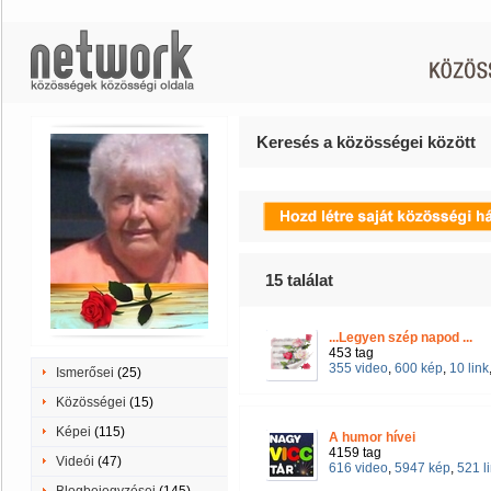
Keresés a közösségei között
15
találat
...Legyen szép napod ...
453 tag
355 video
,
600 kép
,
10 link
Ismerősei
(25)
Közösségei
(15)
Képei
(115)
A humor hívei
4159 tag
Videói
(47)
616 video
,
5947 kép
,
521 l