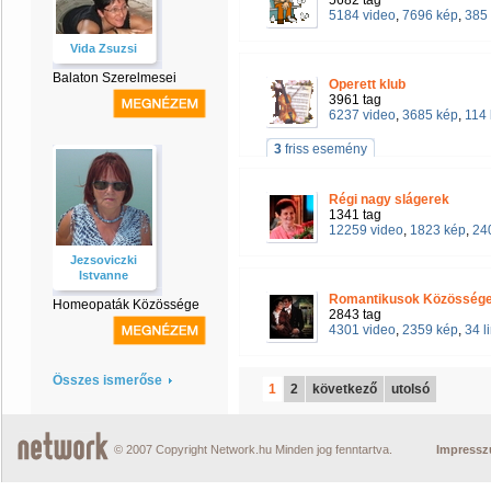
5682 tag
5184 video
,
7696 kép
,
385 
Vida Zsuzsi
Balaton Szerelmesei
Operett klub
3961 tag
6237 video
,
3685 kép
,
114 
3
friss esemény
Régi nagy slágerek
1341 tag
12259 video
,
1823 kép
,
240
Jezsoviczki
Istvanne
Romantikusok Közösség
Homeopaták Közössége
2843 tag
4301 video
,
2359 kép
,
34 l
Összes ismerőse
1
2
következő
utolsó
© 2007 Copyright Network.hu Minden jog fenntartva.
Impress