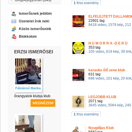
Blogbejegyzései
(145)
1
friss esemény
Ismerősnek jelölöm
ELFELEJTETT DALLAM
22601 tag
Üzenetet írok neki
9418 video
,
1579 kép
,
212 
Közös ismerőseink
Blokkolom
H U M O R R A -D E R Ü
353 tag
ERZSI ISMERŐSEI
105 video
,
619 kép
,
39 link
karaoke élő zene klub
631 tag
698 video
,
101 kép
,
20 link
Fábiánné Marika
őrangyalok klubja klub
LEGJOBB KLUB
2071 tag
3645 video
,
5064 kép
,
240 
1
friss esemény
Nyugdíjas Klub