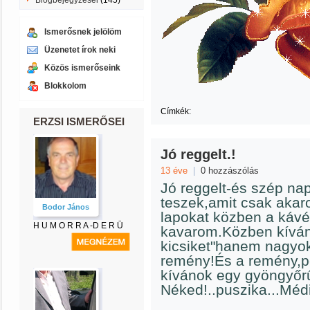
Blogbejegyzései
(145)
Ismerősnek jelölöm
Üzenetet írok neki
Közös ismerőseink
Blokkolom
Címkék:
ERZSI ISMERŐSEI
Jó reggelt.!
13 éve
|
0 hozzászólás
Jó reggelt-és szép na
teszek,amit csak akar
Bodor János
lapokat közben a káv
H U M O R R A -D E R Ü
kavarom.Közben kíván
kicsiket"hanem nagyok
remény!És a remény,ped
kívánok egy gyöngyőr
Néked!..puszika...Méd