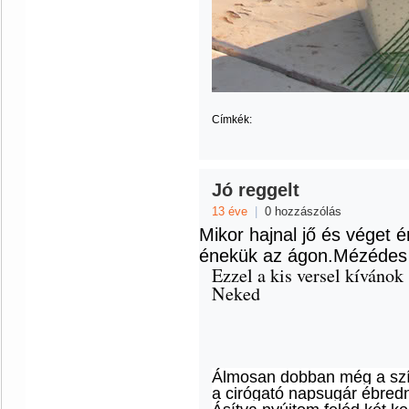
Címkék:
Jó reggelt
13 éve
|
0 hozzászólás
Mikor hajnal jő és véget é
énekük az ágon.
Mézédes 
Ezzel a kis versel kívánok
Neked
Álmosan dobban még a sz
a cirógató napsugár ébredn