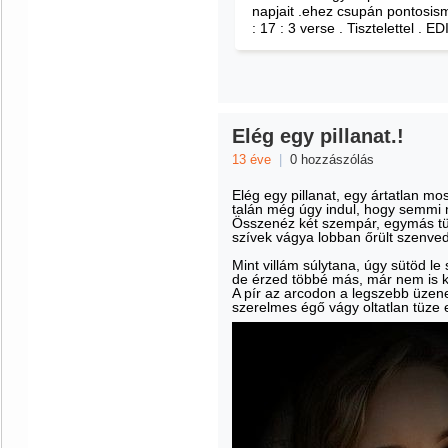
napjait .ehez csupán pontosis
: 17 : 3 verse . Tisztelettel . E
Elég egy pillanat.!
13 éve
|
0 hozzászólás
Elég egy pillanat, egy ártatlan mos
talán még úgy indul, hogy semmi
Összenéz két szempár, egymás t
szívek vágya lobban őrült szenved
Mint villám súlytana, úgy sütöd l
de érzed többé más, már nem is k
A pír az arcodon a legszebb üzene
szerelmes égő vágy oltatlan tüz