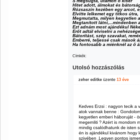
S megsúgta, utamon ő kísér
Hitet adott, álmokat és bátorsá
Rózsaszín kezében egy arcot, eg
Elvitte lelkemet egy titkos útra,
Megmutatta, milyen kegyetlen 
Megtanított látni,...mindenben 
Ezt adnám most ajándékul Nék
Erőt adtál elviselni a nehézsége
Bátorítást, szép szavakat, remé
Emberré, teljessé csak mások ál
Ha fontosabb a miénknél az ő
Címkék:
Utolsó hozzászólás
zeher editke
üzente
13 éve
Kedves Erzsi : nagyon tecik a 
atok vannak benne : Gondolom
kegyetlen emberi háboruját - ön
megemliti ? Azért is mondom 
mindig csalódhatunk de isten s
én is ajándékul kivánom hogy 
szivében .Legyen pontos ismere