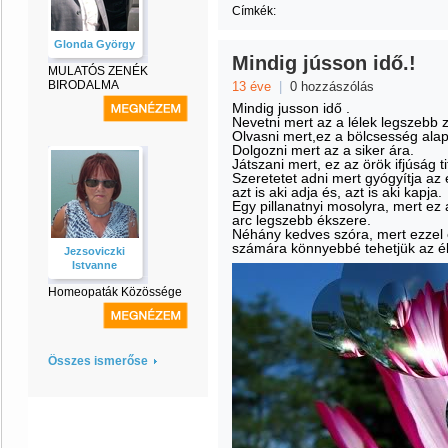
Címkék:
Glonda György
Mindig jússon idő.!
MULATÓS ZENÉK
BIRODALMA
13 éve
|
0 hozzászólás
Mindig jusson idő .
Nevetni mert az a lélek legszebb 
Olvasni mert,ez a bölcsesség ala
Dolgozni mert az a siker ára.
Játszani mert, ez az örök ifjúság ti
Szeretetet adni mert gyógyítja az
azt is aki adja és, azt is aki kapja.
Egy pillanatnyi mosolyra, mert ez 
arc legszebb ékszere.
Néhány kedves szóra, mert ezze
számára könnyebbé tehetjük az éle
Jezsoviczki
Istvanne
Homeopaták Közössége
Összes ismerőse