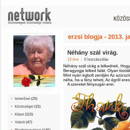
erzsi blogja - 2013. 
Néhány szál virág.
13 éve
|
0 hozzászólás
Néhány szál virág a lelkednek, Hogy
Beragyogja lelked falát. Olyan tiszt
Mint nyári égbolt zenitjén Az azúrszí
néha, ha a fény teheti, Az égről er
A szeretet fénysugár-erei.
Ismerősei
(25)
Közösségei
(15)
Képei
(115)
Videói
(47)