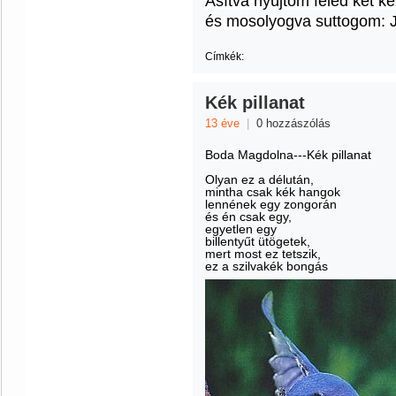
Ásítva nyújtom feléd két 
és mosolyogva suttogom: J
Címkék:
Kék pillanat
13 éve
|
0 hozzászólás
Boda Magdolna---Kék pillanat
Olyan ez a délután,
mintha csak kék hangok
lennének egy zongorán
és én csak egy,
egyetlen egy
billentyűt ütögetek,
mert most ez tetszik,
ez a szilvakék bongás