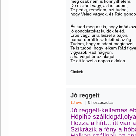
még csak nem is könnyíthetem.
De elszánt vagy, azt is tudom,
Te pedig, remélem, azt tudod,
hogy Veled vagyok, és Rád gondo
És tudd meg azt is, hogy imádko
jó gondolatokat küldök feléd.
Erős vagy, úrrá leszel a bajon,
hamar derült lesz feletted az ég.
Tudom, hogy mindent megteszel,
Te is tudod, hogy lelkem Rád figye
vigyázok Rád nagyon,
s ha véget ér az alagút,
Te ott leszel a napos oldalon.
Címkék:
Jó reggelt
13 éve
|
0 hozzászólás
Jó reggelt-kellemes éb
Hópihe szálldogál,olya
Hozza a hírt:.. itt van a 
Szikrázik a fény a hób
Halkan szállnak az an