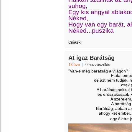
suhog,
Egy kis angyal ablako
Néked,
Hogy van egy barát, a
Néked...puszika
Címkék:
At igaz Barátság
13 éve
|
0 hozzászólás
"Van-e még barátság a világon?
Fiatal embe
de azt nem tudják, h
csak 
A barátság sokkal 
és erőszakosabb k
A szerelem,
A barátság 
Barátság, abban a
ahogy két ember, 
egy életre j