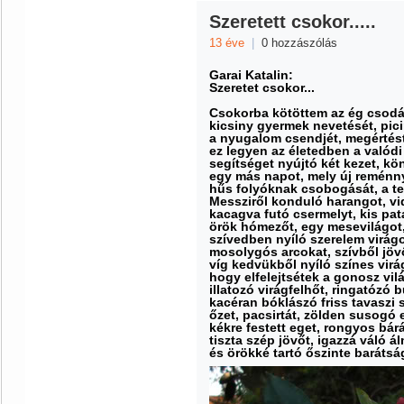
Szeretett csokor.....
13 éve
|
0 hozzászólás
Garai Katalin:
Szeretet csokor...
Csokorba kötöttem az ég csodál
kicsiny gyermek nevetését, pic
a nyugalom csendjét, megértést,
ez legyen az életedben a valódi 
segítséget nyújtó két kezet, k
egy más napot, mely új reménnye
hűs folyóknak csobogását, a te
Messziről konduló harangot, v
kacagva futó csermelyt, kis pat
örök hómezőt, egy mesevilágot
szívedben nyíló szerelem virágo
mosolygós arcokat, szívből jöv
víg kedvükből nyíló színes virá
hogy elfelejtsétek a gonosz vil
illatozó virágfelhőt, ringatózó 
kacéran bóklászó friss tavaszi s
őzet, pacsirtát, zölden susogó 
kékre festett eget, rongyos bár
tiszta szép jövőt, igazzá váló á
és örökké tartó őszinte barátság