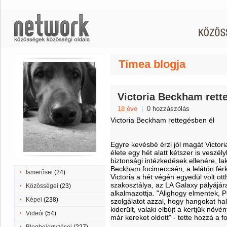
Tímea blogja
Victoria Beckham rett
18 éve
|
0 hozzászólás
Victoria Beckham rettegésben él
Egyre kevésbé érzi jól magát Victor
élete egy hét alatt kétszer is veszél
biztonsági intézkedések ellenére, l
Beckham focimeccsén, a lelátón fér
Ismerősei
(24)
Victoria a hét végén egyedül volt otth
szakosztálya, az LA Galaxy pályájára"
Közösségei
(23)
alkalmazottja. "Alighogy elmentek, P
Képei
(238)
szolgálatot azzal, hogy hangokat hall
kiderült, valaki elbújt a kertjük növ
Videói
(54)
már kereket oldott" - tette hozzá a fo