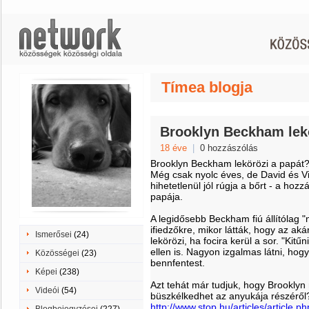
Tímea blogja
Brooklyn Beckham lek
18 éve
|
0 hozzászólás
Brooklyn Beckham lekörözi a papát
Még csak nyolc éves, de David és V
hihetetlenül jól rúgja a bőrt - a hozz
papája.
A legidősebb Beckham fiú állítólag "
ifiedzőkre, mikor látták, hogy az a
Ismerősei
(24)
lekörözi, ha focira kerül a sor. "Kit
ellen is. Nagyon izgalmas látni, hog
Közösségei
(23)
bennfentest.
Képei
(238)
Azt tehát már tudjuk, hogy Brooklyn 
Videói
(54)
büszkélkedhet az anyukája részéről
http://www.stop.hu/articles/article.