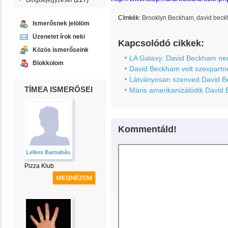
Blogbejegyzései
(227)
Címkék:
Brooklyn Beckham
david bec
Ismerősnek jelölöm
Üzenetet írok neki
Kapcsolódó cikkek:
Közös ismerőseink
LA Galaxy: David Beckham nem
Blokkolom
David Beckham volt szexpartner
Látványosan szenved David Be
TÍMEA ISMERŐSEI
Máris amerikanizálódik David
Kommentáld!
Lelkes Barnabás
Pizza Klub