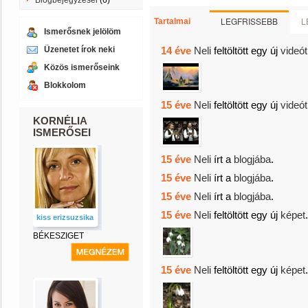
Blogbejegyzései
(6)
LEGFRISSEBB
L
Tartalmai
Ismerősnek jelölöm
Üzenetet írok neki
14 éve
Neli
feltöltött egy új
videót
Közös ismerőseink
Blokkolom
15 éve
Neli
feltöltött egy új
videót
KORNÉLIA
ISMERŐSEI
15 éve
Neli
írt a
blogjába
.
15 éve
Neli
írt a
blogjába
.
15 éve
Neli
írt a
blogjába
.
15 éve
Neli
feltöltött egy új
képet
.
kiss erizsuzsika
BÉKESZIGET
15 éve
Neli
feltöltött egy új
képet
.