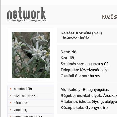
Kertész Kornélia (Neli)
http://network.hu/Neli
Nem:
Nő
Kor:
68
Születésnap:
augusztus 09.
Település:
Kézdivásáehely
Családi állapot:
házas
Ismerősei
(9)
Munkahely:
Betegnyugdijas
Régebbi munkahelyek:
Áruszak
Közösségei
(45)
Általános iskola:
Gyergyotolgy
Képei
(38)
Középiskola:
Gyergyoditro
Videói
(4)