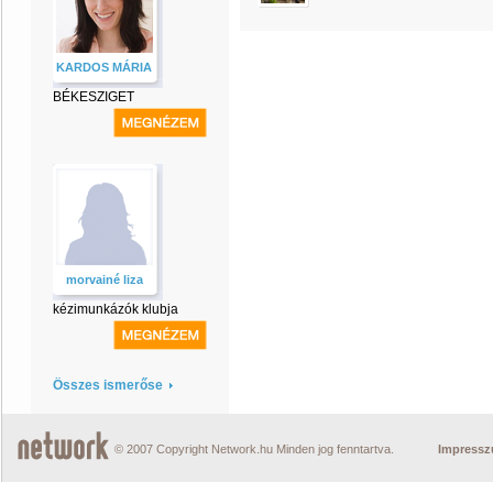
KARDOS MÁRIA
BÉKESZIGET
morvainé liza
kézimunkázók klubja
Összes ismerőse
© 2007 Copyright Network.hu Minden jog fenntartva.
Impress