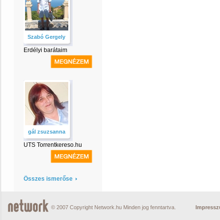
Szabó Gergely
Erdélyi barátaim
gál zsuzsanna
UTS Torrentkereso.hu
Összes ismerőse
© 2007 Copyright Network.hu Minden jog fenntartva.
Impress