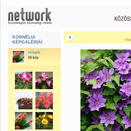
KORNÉLIA
Diav
KÉPGALÉRIÁI
virágok
38 kép