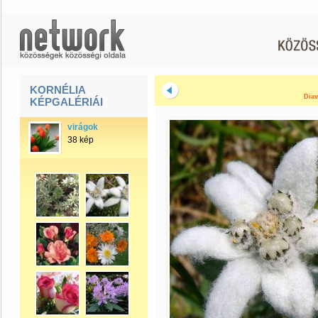
KORNÉLIA
Diav
KÉPGALÉRIÁI
virágok
38 kép