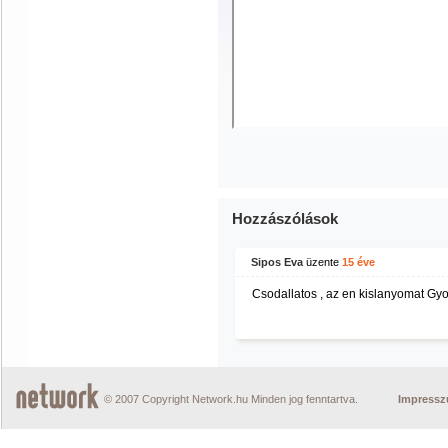
Hozzászólások
Sipos Eva
üzente
15 éve
Csodallatos , az en kislanyomat Gy
© 2007 Copyright Network.hu Minden jog fenntartva.
Impress