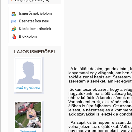
Blogbejegyzései
(10)
Ismerősnek jelölöm
Üzenetet írok neki
Közös ismerőseink
Blokkolom
LAJOS ISMERŐSEI
A feltöltött dalaim, gondolataim
lenyomatai egy világnak, amiben 
sokféle zenei hatás ért. Szeretem 
szeretem a zenéket, amiket együt
Iavrá Gy.Sándor
Sokan tesznek azért, hogy a vilá
hagyatékunk ma is élő valóság leg
ehhez kötődik. A kerek számok 
Vannak emberek, akik ránéznek ar
élőben is újra fújhatom. Ott azonna
jelzést, a nézettség és a kommen
akik szavakkal is jelezték a gondol
Az saját kis ünnepemre szánt dal e
volna jelezni az előjátékkal. Volt 
egy magyar ember énekelt, vagy ol
Zsigmond