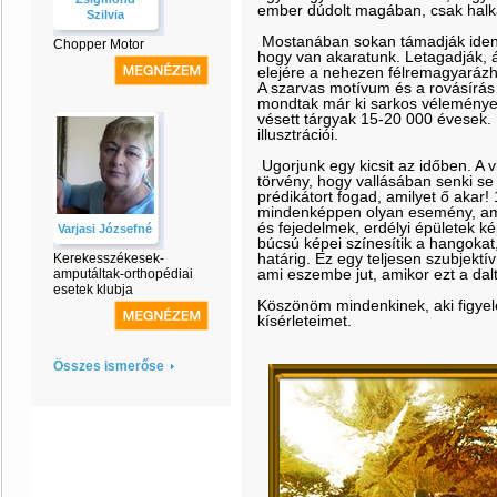
ember dúdolt magában, csak halka
Szilvia
Mostanában sokan támadják identi
Chopper Motor
hogy van akaratunk. Letagadják, át
elejére a nehezen félremagyarázh
A szarvas motívum és a rovásírás
mondtak már ki sarkos vélemények
vésett tárgyak 15-20 000 évesek. 
illusztrációi.
Ugorjunk egy kicsit az időben. A 
törvény, hogy vallásában senki se
prédikátort fogad, amilyet ő akar!
mindenképpen olyan esemény, ami
és fejedelmek, erdélyi épületek k
Varjasi Józsefné
búcsú képei színesítik a hangokat
határig. Ez egy teljesen szubjektív 
Kerekesszékesek-
ami eszembe jut, amikor ezt a da
amputáltak-orthopédiai
esetek klubja
Köszönöm mindenkinek, aki figyel
kísérleteimet.
Összes ismerőse