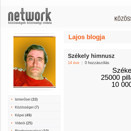
Lajos blogja
Székely himnusz
14 éve
|
0 hozzászólás
Széke
25000 pil
10 000
Ismerősei
(33)
Közösségei
(7)
Képei
(49)
Videói
(25)