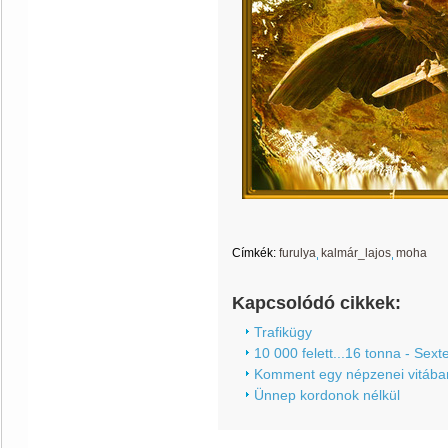
Címkék:
furulya
kalmár_lajos
moha
Kapcsolódó cikkek:
Trafikügy
10 000 felett...16 tonna - Sext
Komment egy népzenei vitába
Ünnep kordonok nélkül