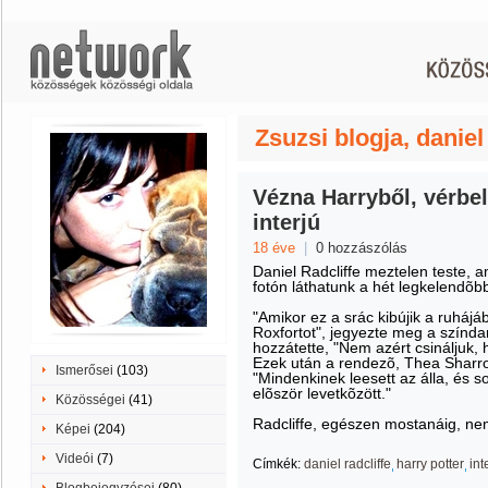
Zsuzsi blogja, daniel 
Vézna Harryből, vérbeli
interjú
18 éve
|
0 hozzászólás
Daniel Radcliffe meztelen teste, 
fotón láthatunk a hét legkelendõ
"Amikor ez a srác kibújik a ruhájá
Roxfortot", jegyezte meg a színd
hozzátette, "Nem azért csináljuk, h
Ezek után a rendezõ, Thea Sharroc
Ismerősei
(103)
"Mindenkinek leesett az álla, és s
elõször levetkõzött."
Közösségei
(41)
Radcliffe, egészen mostanáig, nem
Képei
(204)
Videói
(7)
Címkék:
daniel radcliffe
harry potter
int