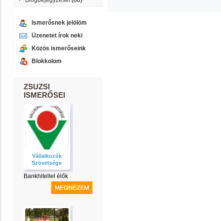
Blogbejegyzései
(80)
Ismerősnek jelölöm
Üzenetet írok neki
Közös ismerőseink
Blokkolom
ZSUZSI
ISMERŐSEI
Vállalkozók
Szövetsége
Bankhitellel élők