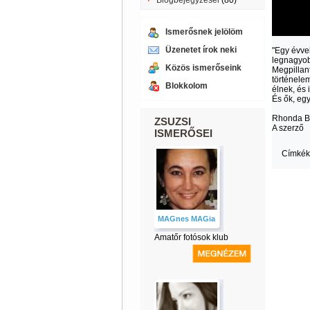
Blogbejegyzései
(80)
Ismerősnek jelölöm
Üzenetet írok neki
"Egy évve
legnagyob
Közös ismerőseink
Megpillant
történelem
Blokkolom
élnek, és i
És ők, egy
Rhonda B
ZSUZSI
A szerző
ISMERŐSEI
Címkék
MAGnes MAGia
Amatőr fotósok klub