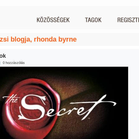
zsi blogja, rhonda byrne
tok
|
0 hozzászólás