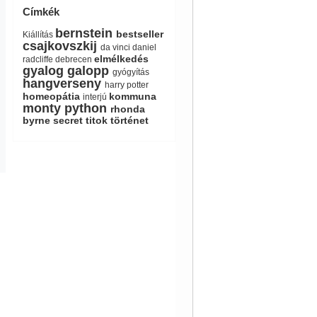
Címkék
bernstein
bestseller
Kiállítás
csajkovszkij
da vinci
daniel
elmélkedés
radcliffe
debrecen
gyalog galopp
gyógyítás
hangverseny
harry potter
homeopátia
kommuna
interjú
monty python
rhonda
byrne
secret
titok
történet