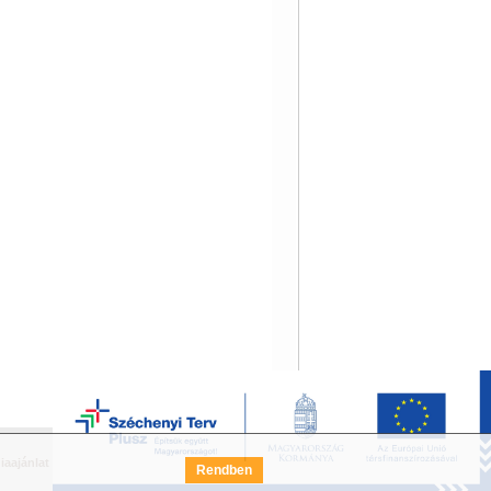
iaajánlat
Széchenyi Terv Pályázat
FAQ
Rendben