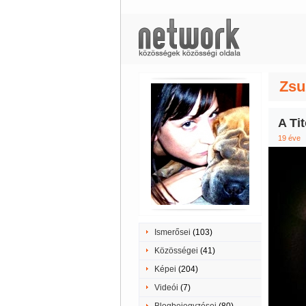
Zsu
A Ti
19 éve
Ismerősei
(103)
Közösségei
(41)
Képei
(204)
Videói
(7)