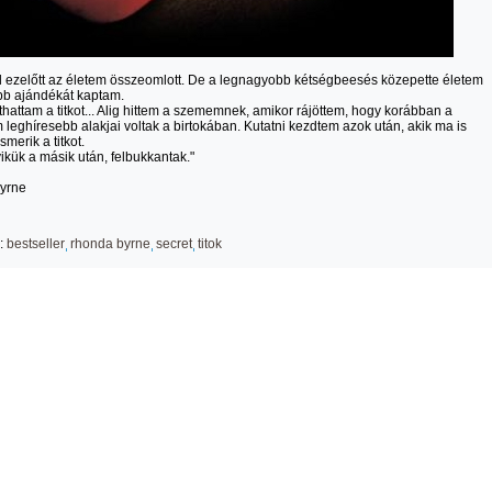
l ezelőtt az életem összeomlott. De a legnagyobb kétségbeesés közepette életem
b ajándékát kaptam.
hattam a titkot... Alig hittem a szememnek, amikor rájöttem, hogy korábban a
 leghíresebb alakjai voltak a birtokában. Kutatni kezdtem azok után, akik ma is
smerik a titkot.
ikük a másik után, felbukkantak."
yrne
:
bestseller
rhonda byrne
secret
titok