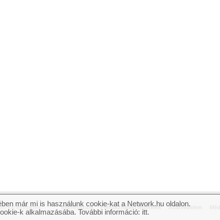
ben már mi is használunk cookie-kat a Network.hu oldalon.
n jog fenntartva.
Impresszum
Felhasználási feltételek
Adatvédelem
Méd
cookie-k alkalmazásába. További információ:
itt
.