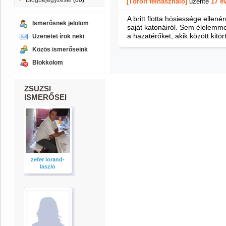
Blogbejegyzései
(80)
[Törölt felhasználó]
üzente
17 é
A britt flotta hösiessége ellené
Ismerősnek jelölöm
saját katonáiról. Sem élelemm
a hazatérőket, akik között kitö
Üzenetet írok neki
Közös ismerőseink
Blokkolom
ZSUZSI
ISMERŐSEI
zefer lorand-
laszlo