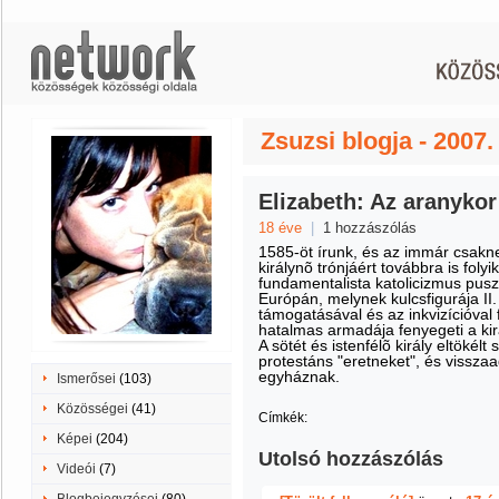
Zsuzsi blogja - 2007
Elizabeth: Az aranykor
18 éve
|
1 hozzászólás
1585-öt írunk, és az immár csakn
királynõ trónjáért továbbra is foly
fundamentalista katolicizmus pusz
Európán, melynek kulcsfigurája II.
támogatásával és az inkvizícióval
hatalmas armadája fenyegeti a kir
A sötét és istenfélõ király eltökélt
protestáns "eretneket", és visszaa
egyháznak.
Ismerősei
(103)
Közösségei
(41)
Címkék:
Képei
(204)
Utolsó hozzászólás
Videói
(7)