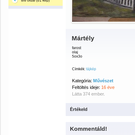
8/8 oldal (61 kép)
Mártély
farost
olaj
5ox3o
Címkék:
tájkép
Kategória:
Művészet
Feltöltés ideje:
16 éve
Látta 374 ember.
Értékeld
Kommentáld!