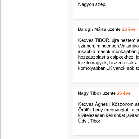
Nagyon szép.
Balogh Márta
üzente
16 éve
Kedves TIBOR, ujra neztem a
szinben, mindenben.Valamikor
inkabb a masok munkajaban
hozzaszolast a csipkekhez, jol
kezdo vagyok, hiszen csak a 
komolyabban...Kivanok sok 
Nagy Tibor
üzente
16 éve
Kedves Ágnes ! Köszönöm az 
Örülök hogy megnyugtat , a c
kivitelezésen kell sokat javitan
Üdv . Tibor