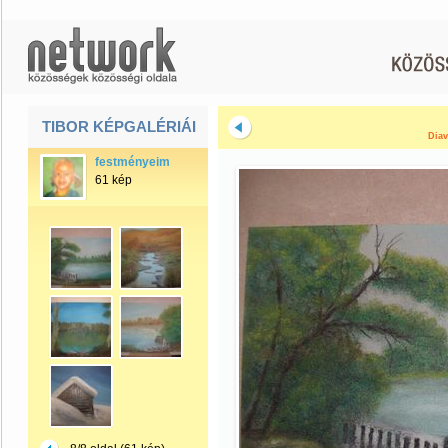
TIBOR KÉPGALÉRIÁI
Diav
festményeim
61 kép