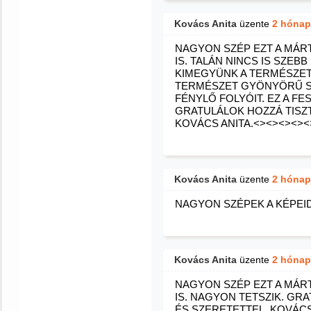
Kovács Anita
üzente
2 hónap
NAGYON SZÉP EZT A MÁR
IS. TALÁN NINCS IS SZEB
KIMEGYÜNK A TERMÉSZE
TERMÉSZET GYÖNYÖRŰ SZ
FÉNYLŐ FOLYÓIT. EZ A F
GRATULÁLOK HOZZÁ TISZT
KOVÁCS ANITA.<><><><><
Kovács Anita
üzente
2 hónap
NAGYON SZÉPEK A KÉPEID
Kovács Anita
üzente
2 hónap
NAGYON SZÉP EZT A MÁR
IS. NAGYON TETSZIK. GR
ÉS SZERETETTEL. KOVÁCS