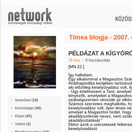
Tímea blogja - 2007.
PÉLDÁZAT A KÍGYÓR
18 éve
|
0 hozzászólás
[MN 22.]
Így hallottam.
Egy alkalommal a Magasztos Száva
Anáthapindika kertjében tartózkodo
aki elõzõleg keselyûvadász volt, il
- Úgy értelmezem a Tant, amelyet
tényezõk, amelyeket a Magaszto
szükségszerûen okozzák az elköve
Ismerősei
(19)
Számos szerzetes meghallotta, hog
keselyûvadász volt, ilyen téves né
Közösségei
(46)
amelyet a Magasztos hirdet, hogy
akadályozóknak nevez, nem szük
Képei
(45)
akadályoztatását."
Videói
(3)
Ekkor azok a szerzetesek felkerest
keselyûvadászt.