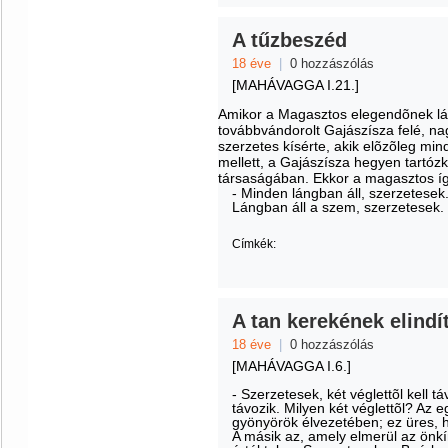
A tűzbeszéd
18 éve
|
0 hozzászólás
[MAHÁVAGGA I.21.]
Amikor a Magasztos elegendõnek látt
továbbvándorolt Gajászísza felé, n
szerzetes kísérte, akik elõzõleg mi
mellett, a Gajászísza hegyen tartóz
társaságában. Ekkor a magasztos íg
- Minden lángban áll, szerzetesek
Lángban áll a szem, szerzetesek.
Címkék:
A tan kerekének elindí
18 éve
|
0 hozzászólás
[MAHÁVAGGA I.6.]
- Szerzetesek, két véglettõl kell 
távozik. Milyen két véglettõl? Az 
gyönyörök élvezetében; ez üres, h
A másik az, amely elmerül az önk