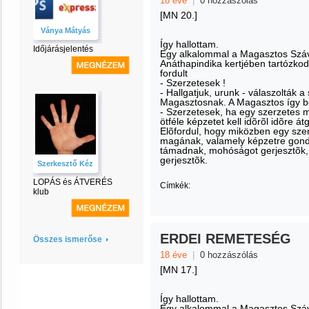
18 éve
|
0 hozzászólás
[MN 20.]
Ványa Mátyás
Így hallottam.
Időjárásjelentés
Egy alkalommal a Magasztos Száva
Anáthapindika kertjében tartózkod
fordult
- Szerzetesek !
- Hallgatjuk, urunk - válaszolták a
Magasztosnak. A Magasztos így be
- Szerzetesek, ha egy szerzetes 
ötféle képzetet kell idõrõl idõre á
Elõfordul, hogy miközben egy sze
magának, valamely képzetre gond
támadnak, mohóságot gerjesztõk, g
gerjesztõk.
Szerkesztő Kéz
LOPÁS és ÁTVERÉS
Címkék:
klub
ERDEI REMETESÉG
Összes ismerőse
18 éve
|
0 hozzászólás
[MN 17.]
Így hallottam.
Egy alkalommal a Magasztos Száva