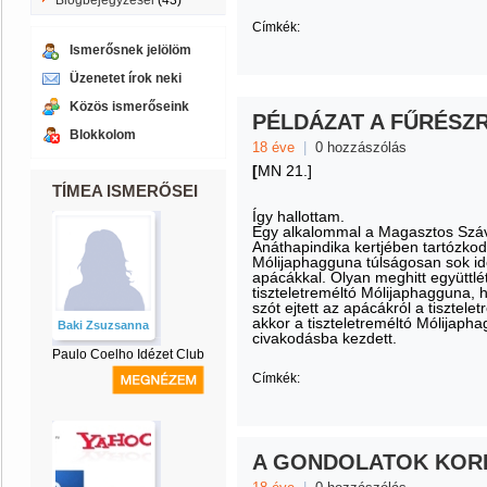
Blogbejegyzései
(43)
Címkék:
Ismerősnek jelölöm
Üzenetet írok neki
Közös ismerőseink
PÉLDÁZAT A FŰRÉSZ
Blokkolom
18 éve
|
0 hozzászólás
[
MN 21.]
TÍMEA ISMERŐSEI
Így hallottam.
Egy alkalommal a Magasztos Száva
Anáthapindika kertjében tartózkodot
Mólijaphagguna túlságosan sok idõt
apácákkal. Olyan meghitt együttlét
tiszteletreméltó Mólijaphagguna, 
szót ejtett az apácákról a tisztel
akkor a tiszteletreméltó Mólijaph
Baki Zsuzsanna
civakodásba kezdett.
Paulo Coelho Idézet Club
Címkék:
A GONDOLATOK KOR