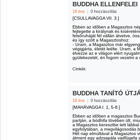
BUDDHA ELLENFELEI
18 éve
|
0 hozzászólás
[CSULLAVAGGA VII. 3.]
Ebben az idõben a Magasztos népe
fejtegette a királynak és kíséretén
felsõruháját fél vállán átvetve, ös
és így szólt a Magasztoshoz:
- Uram, a Magasztos már elgyengü
végigjárta, életét leélte. Uram, 
élvezze az e világon elért nyugal
gyülekezetét, én fogom vezetni a 
Címkék:
BUDDHA TANÍTÓ ÚTJ
18 éve
|
0 hozzászólás
[MAHÁVAGGA I. 1, 5-8.]
Ebben az idõben a magasztos Bud
partján, a bódhifa tövében ült, m
a Magasztos keresztbe tett lábbal
egyfolytában, a megvilágosodás b
Hét nap elmúltával a Magasztos vis
átment egy adzsapála vadfügefa a