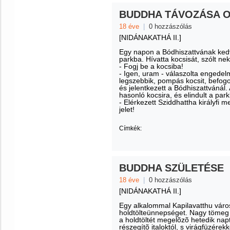
BUDDHA TÁVOZÁSA 
18 éve
|
0 hozzászólás
[NIDÁNAKATHÁ II.]
Egy napon a Bódhiszattvának kedve
parkba. Hívatta kocsisát, szólt nek
- Fogj be a kocsiba!
- Igen, uram - válaszolta engedel
legszebbik, pompás kocsit, befogot
és jelentkezett a Bódhiszattvánál. 
hasonló kocsira, és elindult a par
- Elérkezett Sziddhattha királyfi
jelet!
Címkék:
BUDDHA SZÜLETÉSE
18 éve
|
0 hozzászólás
[NIDÁNAKATHÁ II.]
Egy alkalommal Kapilavatthu város
holdtölteünnepséget. Nagy tömeg 
a holdtöltét megelõzõ hetedik nap
részegítõ italoktól, s virágfüzérek