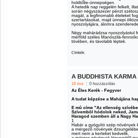
holdtölte-ünnepségen.
A hetedik nap reggelén felkelt, il
során négyszázezer pénzt szétoszt
magát, a legfinomabb ételeket fog
szertartásokat, majd ünnepi öltöz
nyoszolyájára, álomra szenderedet
Négy mahárádzsa nyoszolyástul fel
mérföld széles Manószilá-fennsíko
tövében, és távolabb léptek.
Címkék:
A BUDDHISTA KARMA
18 éve
|
0 hozzászólás
Az Éles Kerék - Fegyver
A tudat képzése a Mahájána ha
E mû címe "Az ellenség szívébe
Szívembõl hódolok neked, Jam
Haragod szemben áll a Nagy Hal
1
Habár a gyógyító szép növények k
a mérgezõ növények dzsungelébe
mert nem a kerteket kedvelik,
a mérges növények lényegétõl gy