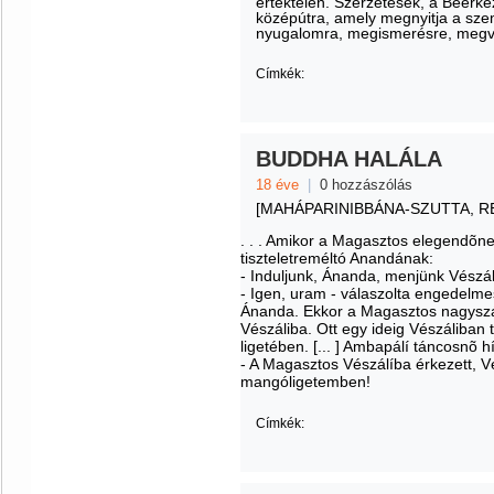
értéktelen. Szerzetesek, a Beérkez
középútra, amely megnyitja a sze
nyugalomra, megismerésre, megvil
Címkék:
BUDDHA HALÁLA
18 éve
|
0 hozzászólás
[MAHÁPARINIBBÁNA-SZUTTA, R
. . . Amikor a Magasztos elegendõnek 
tiszteletreméltó Anandának:
- Induljunk, Ánanda, menjünk Vészál
- Igen, uram - válaszolta engedelme
Ánanda. Ekkor a Magasztos nagyszá
Vészáliba. Ott egy ideig Vészáliban
ligetében. [... ] Ambapálí táncosnõ hí
- A Magasztos Vészálíba érkezett, V
mangóligetemben!
Címkék: