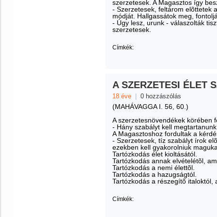
szerzetesek. A Magasztos így besz
- Szerzetesek, feltárom elõttetek
módját. Hallgassátok meg, fontolj
- Úgy lesz, urunk - válaszolták ti
szerzetesek.
Címkék:
A SZERZETESI ÉLET 
18 éve
|
0 hozzászólás
(MAHÁVAGGA I. 56, 60.)
A szerzetesnövendékek körében fe
- Hány szabályt kell megtartanun
A Magasztoshoz fordultak a kérdé
- Szerzetesek, tíz szabályt írok 
ezekben kell gyakorolniuk maguka
Tartózkodás élet kioltásától.
Tartózkodás annak elvételétõl, am
Tartózkodás a nemi élettõl.
Tartózkodás a hazugságtól.
Tartózkodás a részegítõ italoktól
Címkék: