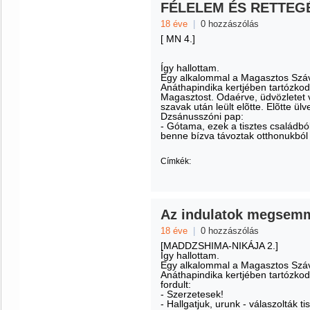
FÉLELEM ÉS RETTEG
18 éve
|
0 hozzászólás
[ MN 4.]
Így hallottam.
Egy alkalommal a Magasztos Száva
Anáthapindika kertjében tartózkodo
Magasztost. Odaérve, üdvözletet v
szavak után leült elõtte. Elõtte ül
Dzsánusszóni pap:
- Gótama, ezek a tisztes családbó
benne bízva távoztak otthonukból
Címkék:
Az indulatok megsemm
18 éve
|
0 hozzászólás
[MADDZSHIMA-NIKÁJA 2.]
Így hallottam.
Egy alkalommal a Magasztos Száva
Anáthapindika kertjében tartózkod
fordult:
- Szerzetesek!
- Hallgatjuk, urunk - válaszolták 