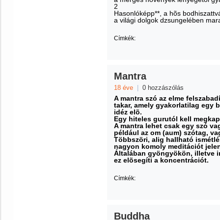
2
Hasonlóképp**, a hõs bodhiszattv
a világi dolgok dzsungelében mar
Címkék:
Mantra
18 éve
|
0 hozzászólás
A mantra szó az elme felszabadí
takar, amely gyakorlatilag egy 
idéz elõ.
Egy hiteles gurutól kell megkapn
A mantra lehet csak egy szó va
például az om (aum) szótag, vag
Többszöri, alig hallható ismét
nagyon komoly meditációt jelen
Általában gyöngyökön, illetve i
ez elõsegíti a koncentrációt.
Címkék:
Buddha