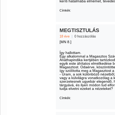
keríti hatalmába elmémet, tévedé
Címkék:
MEGTISZTULÁS
18 éve
|
0 hozzászólás
[MN 8.]
Így hallottam.
Egy alkalommal a Magasztos Száva
Anáthapindika kertjében tartózkodo
egyik este áhítatos elmélkedése bef
Magasztost. Odaérve, köszöntötte a
így szólította meg a Magasztost a
- Uram, a sok különbözõ nézetbõl
vagy a külvilágra vonatkozólag a
szerzetesnek ugyebár elegendõ, h
tárgyává, és ilyen módon tud elfor
tudja elvetni ezeket a nézeteket?
Címkék: