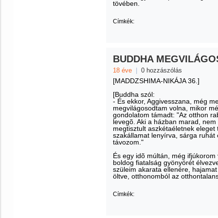
tövében.
Címkék:
BUDDHA MEGVILÁGO
18 éve
|
0 hozzászólás
[MADDZSHIMA-NIKÁJA 36.]
[Buddha szól:
- És ekkor, Aggivesszana, még me
megvilágosodtam volna, mikor még
gondolatom támadt: "Az otthon r
levegõ. Aki a házban marad, nem k
megtisztult aszkétaéletnek eleget
szakállamat lenyírva, sárga ruhát
távozom."
És egy idõ múltán, még ifjúkorom 
boldog fiatalság gyönyörét élvezve
szüleim akarata ellenére, hajamat
öltve, otthonomból az otthontala
Címkék: