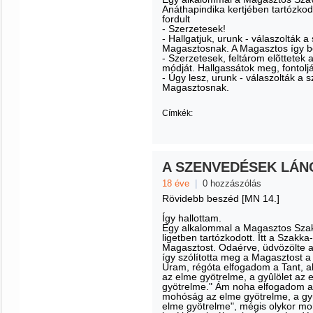
Anáthapindika kertjében tartózkod
fordult
- Szerzetesek!
- Hallgatjuk, urunk - válaszolták a
Magasztosnak. A Magasztos így be
- Szerzetesek, feltárom elõttetek
módját. Hallgassátok meg, fontolj
- Úgy lesz, urunk - válaszolták a 
Magasztosnak.
Címkék:
A SZENVEDÉSEK LÁN
18 éve
|
0 hozzászólás
Rövidebb beszéd [MN 14.]
Így hallottam.
Egy alkalommal a Magasztos Szakk
ligetben tartózkodott. Itt a Szak
Magasztost. Odaérve, üdvözölte a M
így szólította meg a Magasztost
Uram, régóta elfogadom a Tant, a
az elme gyötrelme, a gyûlölet az 
gyötrelme." Ám noha elfogadom a 
mohóság az elme gyötrelme, a gyû
elme gyötrelme", mégis olykor mo