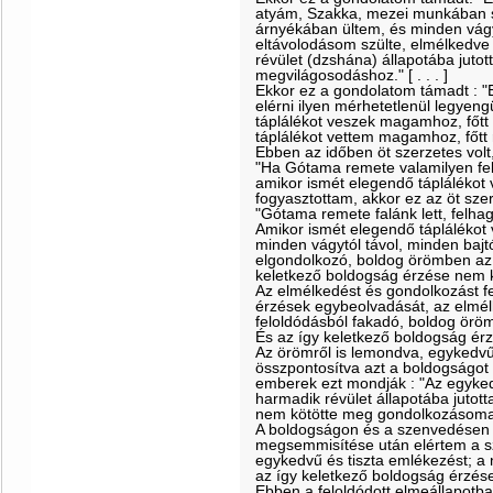
atyám, Szakka, mezei munkában s
árnyékában ültem, és minden vágyt
eltávolodásom szülte, elmélkedve
révület (dzshána) állapotába jutot
megvilágosodáshoz." [ . . . ]
Ekkor ez a gondolatom támadt : "
elérni ilyen mérhetetlenül legyeng
táplálékot veszek magamhoz, főtt 
táplálékot vettem magamhoz, főtt 
Ebben az időben öt szerzetes vol
"Ha Gótama remete valamilyen feli
amikor ismét elegendő táplálékot 
fogyasztottam, akkor ez az öt szer
"Gótama remete falánk lett, felhag
Amikor ismét elegendő tápláléko
minden vágytól távol, minden bajt
elgondolkozó, boldog örömben az e
keletkező boldogság érzése nem 
Az elmélkedést és gondolkozást f
érzések egybeolvadását, az elmél
feloldódásból fakadó, boldog öröm
És az így keletkező boldogság é
Az örömről is lemondva, egykedvű
összpontosítva azt a boldogságot
emberek ezt mondják : "Az egyked
harmadik révület állapotába jutot
nem kötötte meg gondolkozásoma
A boldogságon és a szenvedésen t
megsemmisítése után elértem a sz
egykedvű és tiszta emlékezést; a 
az így keletkező boldogság érzé
Ebben a feloldódott elmeállapotban