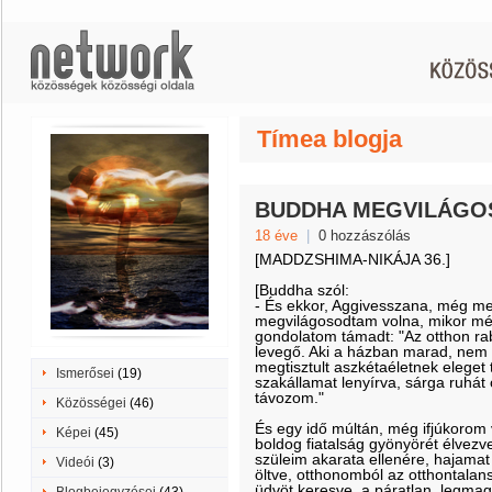
Tímea blogja
BUDDHA MEGVILÁGO
18 éve
|
0 hozzászólás
[MADDZSHIMA-NIKÁJA 36.]
[Buddha szól:
- És ekkor, Aggivesszana, még me
megvilágosodtam volna, mikor még
gondolatom támadt: "Az otthon r
levegő. Aki a házban marad, nem k
megtisztult aszkétaéletnek eleget
Ismerősei
(19)
szakállamat lenyírva, sárga ruhát
távozom."
Közösségei
(46)
És egy idő múltán, még ifjúkorom 
Képei
(45)
boldog fiatalság gyönyörét élvezve
szüleim akarata ellenére, hajamat
Videói
(3)
öltve, otthonomból az otthontalan
üdvöt keresve, a páratlan, legma