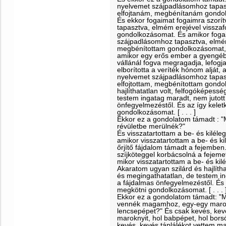
nyelvemet szájpadlásomhoz tapas
elfojtanám, megbénítanám gondo
És ekkor fogaimat fogaimra szorí
tapasztva, elmém erejével visszaf
gondolkozásomat. És amikor fogai
szájpadlásomhoz tapasztva, elmém 
megbénítottam gondolkozásomat, ve
amikor egy erős ember a gyengéb
vállánál fogva megragadja, lefogja
elborította a veríték hónom alját,
nyelvemet szájpadlásomhoz tapas
elfojtottam, megbénítottam gondo
hajlíthatatlan volt, felfogóképes
testem ingatag maradt, nem jutott
önfegyelmezéstől. És az így kele
gondolkozásomat. [ . . . ]
Ekkor ez a gondolatom támadt : "Mi
révületbe merülnék?"
És visszatartottam a be- és kilél
amikor visszatartottam a be- és k
őrjítő fájdalom támadt a fejembe
szíjköteggel korbácsolná a fejemet
mikor visszatartottam a be- és ki
Akaratom ugyan szilárd és hajlíth
és megingathatatlan, de testem in
a fájdalmas önfegyelmezéstől. És 
megkötni gondolkozásomat. [ . . . 
Ekkor ez a gondolatom támadt: "Mi
vennék magamhoz, egy-egy marokn
lencsepépet?" És csak kevés, ke
maroknyit, hol babpépet, hol bors
kevés, kevés táplálékot vettem m