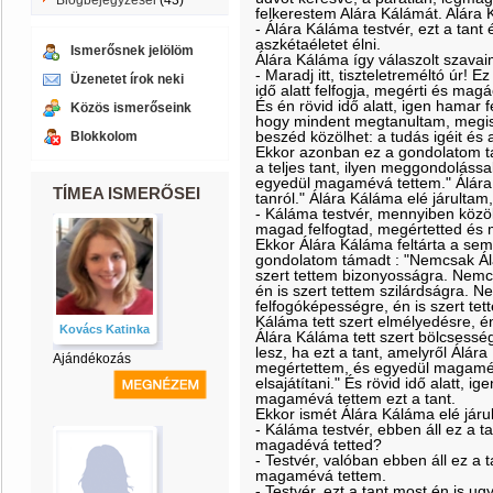
Blogbejegyzései
(43)
felkerestem Alára Kálámát. Alára 
- Álára Káláma testvér, ezt a tant
aszkétaéletet élni.
Ismerősnek jelölöm
Álára Káláma így válaszolt szavai
- Maradj itt, tiszteletreméltó úr! 
Üzenetet írok neki
idő alatt felfogja, megérti és magá
És én rövid idő alatt, igen hamar 
Közös ismerőseink
hogy mindent megtanultam, megis
beszéd közölhet: a tudás igéit és a
Blokkolom
Ekkor azonban ez a gondolatom t
a teljes tant, ilyen meggondolássa
egyedül magamévá tettem." Álára 
TÍMEA ISMERŐSEI
tanról." Álára Káláma elé járulta
- Káláma testvér, mennyiben közöl
magad felfogtad, megértetted és
Ekkor Álára Káláma feltárta a se
gondolatom támadt : "Nemcsak Álá
szert tettem bizonyosságra. Nemcs
én is szert tettem szilárdságra. N
felfogóképességre, én is szert t
Káláma tett szert elmélyedésre, é
Kovács Katinka
Álára Káláma tett szert bölcsesség
lesz, ha ezt a tant, amelyről Álár
Ajándékozás
megértettem, és egyedül magamé
elsajátítani." És rövid idő alatt, 
magamévá tettem ezt a tant.
Ekkor ismét Álára Káláma elé jár
- Káláma testvér, ebben áll ez a t
magadévá tetted?
- Testvér, valóban ebben áll ez a
magamévá tettem.
- Testvér, ezt a tant most én is 