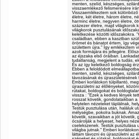
menten, szelíd, készséges, szilárd
visszaemlékező felismerésére irá
Visszaemlékeztem sok különböző k
életre, két életre, három életre, nég
harminc életre, negyven életre, ötv
százezer életre, majd világkorok 
világkorok pusztulásának időszaka
keletkezése közötti időszakokra. 
családban, ebben a kasztban szüle
örömet és bánatot értem, így vég
születtem újra." Így emlékeztem v
azok formájára és jellegére. Elő
az éjszaka első óráiban. Lankada
tudatlanság, megjelent a tudás, el
És az így keletkező boldogság é
Ebben a feloldódott elmeállapotban
menten, szelíd, készséges, szilárd
távozásának és újraszületésének f
Emberi korlátokon túlpillantó, meg
újraszületni az élőlényeket, közö
rútakat, boldogokat és boldogtala
vissza : "Ezek a kedves lények tet
rosszat követik, gondolataikban a 
helytelen nézeteket táplálnak, hel
Testük pusztulása után, haláluk u
mélységbe, pokolra buknak. Amazok
követik, szavaikban a jót követik,
ócsárolják a helyeset, helyes néze
cselekszenek. Testük pusztulása ut
világba jutnak." Emberi korlátokon 
láttam távozni és újraszületni az 
szépeket és rútakat, boldogokat é