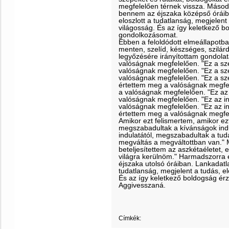
megfelelően térnek vissza. Másod
bennem az éjszaka középső órái
eloszlott a tudatlanság, megjelent
világosság. És az így keletkező 
gondolkozásomat.
Ebben a feloldódott elmeállapotban
menten, szelíd, készséges, szilárd
legyőzésére irányítottam gondola
valóságnak megfelelően. "Ez a sz
valóságnak megfelelően. "Ez a s
valóságnak megfelelően. "Ez a s
értettem meg a valóságnak megfel
a valóságnak megfelelően. "Ez az 
valóságnak megfelelően. "Ez az i
valóságnak megfelelően. "Ez az i
értettem meg a valóságnak megfe
Amikor ezt felismertem, amikor e
megszabadultak a kívánságok indu
indulatától, megszabadultak a tuda
megváltás a megváltottban van." 
beteljesítettem az aszkétaéletet
világra kerülnöm." Harmadszorra
éjszaka utolsó óráiban. Lankadat
tudatlanság, megjelent a tudás, el
És az így keletkező boldogság é
Aggivesszaná.
Címkék: