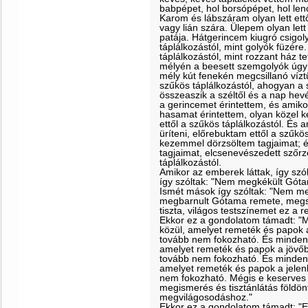
babpépet, hol borsópépet, hol len
Karom és lábszáram olyan lett ettő
vagy lián szára. Ülepem olyan lett 
patája. Hátgerincem kiugró csigolyá
táplálkozástól, mint golyók füzér
táplálkozástól, mint rozzant ház
mélyén a beesett szemgolyók úgy ü
mély kút fenekén megcsillanó víztü
szűkös táplálkozástól, ahogyan a 
összeaszik a széltől és a nap hev
a gerincemet érintettem, és amik
hasamat érintettem, olyan közel 
ettől a szűkös táplálkozástól. És
üríteni, előrebuktam ettől a szűkö
kezemmel dörzsöltem tagjaimat; 
tagjaimat, elcsenevészedett szőrze
táplálkozástól.
Amikor az emberek láttak, így sz
így szóltak: "Nem megkékült Gót
Ismét mások így szóltak: "Nem m
megbarnult Gótama remete, megsá
tiszta, világos testszínemet ez a 
Ekkor ez a gondolatom támadt: "M
közül, amelyet remeték és papok 
tovább nem fokozható. És minden 
amelyet remeték és papok a jövőb
tovább nem fokozható. És minden 
amelyet remeték és papok a jelen
nem fokozható. Mégis e keserves
megismerés és tisztánlátás földön
megvilágosodáshoz."
Ekkor ez a gondolatom támadt: "