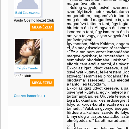
magamévá tettem.
- Boldog vagyok, testvér, szerencs
személyt tisztelhetek aszkétatárs
Baki Zsuzsanna
megértettem, magamévá tettem és h
meg és tetted magadévá te is; aho
Paulo Coelho Idézet Club
magadévá tetted a tant, úgy fogt
hirdetem én is. Ahogyan én ismere
ismered a tant, úgy ismerem én is.
amilyen te vagy, olyan vagyok én is.
tanítványokat!
Így tanítóm, Álára Káláma, engem
el, és nagy tiszteletben részesít
: "Ez a tan nem vezet lemondásho
megnyugváshoz, felismeréshez, m
semmiség birodalmába jutáshoz." É
elfordultam ettől a tantól, és távo
Ekkor az igaz üdvöt keresve, a p
Téglás Tünde
ösvényét kutatva, felkerestem Ud
szöveg; "semmiség birodalma" hel
Japán klub
birodalma" szerepel.] ... És elégte
a tantól, és távoztam.
Ekkor az igaz üdvöt keresve, a p
ösvényét kutatva, egyik helyről 
Összes ismerőse
tartományban, és Uruvélá települ
tájra bukkantam, kies erdőségre, t
folyóra, körös-körül mezökre és s
támadt : "Valóban gyönyörűséges ez
fürdésre alkalmas, szívderítő foly
Ennyi elég a tisztes családból s
elmélyedésre." És ott maradtam, 
. . . ]
És ekkor ez a gondolatom támadt: 