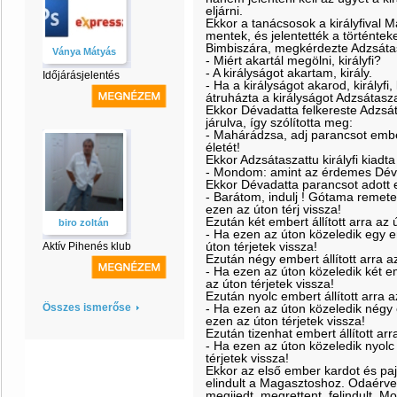
eljárni.
Ekkor a tanácsosok a királyfival 
mentek, és jelentették a történteke
Bimbiszára, megkérdezte Adzsátasz
Ványa Mátyás
- Miért akartál megölni, királyfi?
- A királyságot akartam, király.
Időjárásjelentés
- Ha a királyságot akarod, királyfi,
átruházta a királyságot Adzsátaszat
Ekkor Dévadatta felkereste Adzsátas
járulva, így szólította meg:
- Mahárádzsa, adj parancsot emb
életét!
Ekkor Adzsátaszattu királyfi kiad
- Mondom: amint az érdemes Dévad
Ekkor Dévadatta parancsot adott e
- Barátom, indulj ! Gótama remete it
ezen az úton térj vissza!
Ezután két embert állított arra az ú
biro zoltán
- Ha ezen az úton közeledik egy em
úton térjetek vissza!
Aktív Pihenés klub
Ezután négy embert állított arra az
- Ha ezen az úton közeledik két em
az úton térjetek vissza!
Ezután nyolc embert állított arra a
Összes ismerőse
- Ha ezen az úton közeledik négy e
ezen az úton térjetek vissza!
Ezután tizenhat embert állított arr
- Ha ezen az úton közeledik nyolc 
térjetek vissza!
Ekkor az első ember kardot és pajzs
elindult a Magasztoshoz. Odaérve
megijedt, megrettent, felindult. M