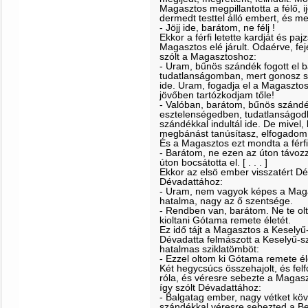
Magasztos megpillantotta a félő, ij
dermedt testtel álló embert, és me
- Jöjj ide, barátom, ne félj !
Ekkor a férfi letette kardját és paj
Magasztos elé járult. Odaérve, fe
szólt a Magasztoshoz:
- Uram, bűnös szándék fogott el
tudatlanságomban, mert gonosz sz
ide. Uram, fogadja el a Magaszto
jövőben tartózkodjam tőle!
- Valóban, barátom, bűnös szándé
esztelenségedben, tudatlanságodb
szándékkal indultál ide. De mivel,
megbánást tanúsítasz, elfogadom. [ 
És a Magasztos ezt mondta a férf
- Barátom, ne ezen az úton távoz
úton bocsátotta el. [ . . . ]
Ekkor az elsö ember visszatért Dé
Dévadattához:
- Uram, nem vagyok képes a Magas
hatalma, nagy az ő szentsége.
- Rendben van, barátom. Ne te ol
kioltani Gótama remete életét.
Ez idő tájt a Magasztos a Keselyű-
Dévadatta felmászott a Keselyű-sz
hatalmas sziklatömböt:
- Ezzel oltom ki Gótama remete él
Két hegycsúcs összehajolt, és felf
róla, és véresre sebezte a Magasz
így szólt Dévadattához:
- Balgatag ember, nagy vétket köv
szándékkal véresre sebezted a Be