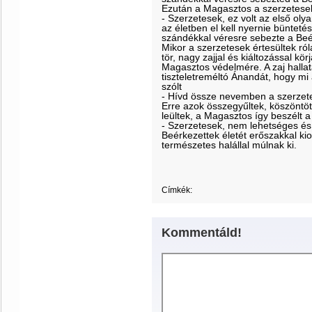
Ezután a Magasztos a szerzetesek
- Szerzetesek, ez volt az első ol
az életben el kell nyernie bünteté
szándékkal véresre sebezte a Beé
Mikor a szerzetesek értesültek ró
tör, nagy zajjal és kiáltozással kö
Magasztos védelmére. A zaj hall
tiszteletreméltó Ánandát, hogy m
szólt
- Hívd össze nevemben a szerzetes
Erre azok összegyűltek, köszöntött
leültek, a Magasztos így beszélt 
- Szerzetesek, nem lehetséges és
Beérkezettek életét erőszakkal kio
természetes halállal múlnak ki.
Címkék:
Kommentáld!