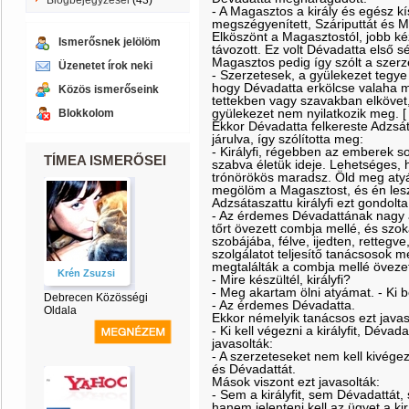
Blogbejegyzései
(43)
- A Magasztos a király és egész kí
megszégyenített, Száriputtát és M
Elköszönt a Magasztostól, jobb kéz
Ismerősnek jelölöm
távozott. Ez volt Dévadatta első
Magasztos pedig így szólt a szer
Üzenetet írok neki
- Szerzetesek, a gyülekezet tegy
hogy Dévadatta erkölcse valaha má
Közös ismerőseink
tettekben vagy szavakban elköve
gyülekezet nem nyilatkozik meg. [ . 
Blokkolom
Ekkor Dévadatta felkereste Adzsátas
járulva, így szólította meg:
- Királyfi, régebben az emberek s
TÍMEA ISMERŐSEI
szabva életük ideje. Lehetséges, h
trónörökös maradsz. Öld meg atyáda
megölöm a Magasztost, és én les
Adzsátaszattu királyfi ezt gondolta
- Az érdemes Dévadattának nagy a
tőrt övezett combja mellé, és szok
szobájába, félve, ijedten, rettegve
szolgálatot teljesítő tanácsosok m
megtalálták a combja mellé övezet
Krén Zsuzsi
- Mire készültél, királyfi?
- Meg akartam ölni atyámat. - Ki b
Debrecen Közösségi
- Az érdemes Dévadatta.
Oldala
Ekkor némelyik tanácsos ezt javas
- Ki kell végezni a királyfit, Déva
javasolták:
- A szerzeteseket nem kell kivégezn
és Dévadattát.
Mások viszont ezt javasolták:
- Sem a királyfit, sem Dévadattát,
hanem jelenteni kell az ügyet a kir