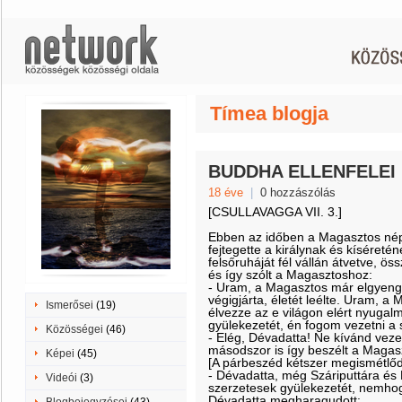
Tímea blogja
BUDDHA ELLENFELEI
18 éve
|
0 hozzászólás
[CSULLAVAGGA VII. 3.]
Ebben az időben a Magasztos népe
fejtegette a királynak és kíséretén
felsőruháját fél vállán átvetve, ös
és így szólt a Magasztoshoz:
- Uram, a Magasztos már elgyengü
végigjárta, életét leélte. Uram, 
Ismerősei
(19)
élvezze az e világon elért nyugal
gyülekezetét, én fogom vezetni a 
Közösségei
(46)
- Elég, Dévadatta! Ne kívánd veze
másodszor is így beszélt a Magas
Képei
(45)
[A párbeszéd kétszer megismétlőd
- Dévadatta, még Száriputtára és
Videói
(3)
szerzetesek gyülekezetét, nemhogy
Dévadatta megharagudott: