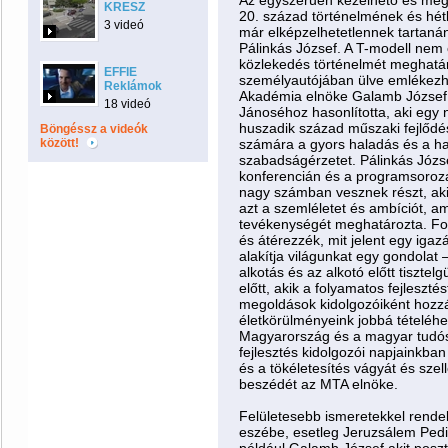
Az egyszerűen kezelhető és meg
KRESZ
20. század történelmének és hét
3 videó
már elképzelhetetlennek tartaná
Pálinkás József. A T-modell nem
közlekedés történelmét meghatár
EFFIE
személyautójában ülve emlékezh
Reklámok
Akadémia elnöke Galamb József
18 videó
Jánoséhoz hasonlította, aki egy 
huszadik század műszaki fejlődé
Böngéssz a videók
között!
számára a gyors haladás és a ha
szabadságérzetet. Pálinkás Józse
konferencián és a programsorozat
nagy számban vesznek részt, akik
azt a szemléletet és ambíciót, a
tevékenységét meghatározta. Fo
és átérezzék, mit jelent egy iga
alakítja világunkat egy gondolat
alkotás és az alkotó előtt tiszte
előtt, akik a folyamatos fejleszté
megoldások kidolgozóiként hozzá
életkörülményeink jobbá tételéhe
Magyarország és a magyar tudós
fejlesztés kidolgozói napjainkban 
és a tökéletesítés vágyát és szel
beszédét az MTA elnöke.
Felületesebb ismeretekkel rend
eszébe, esetleg Jeruzsálem Pedig