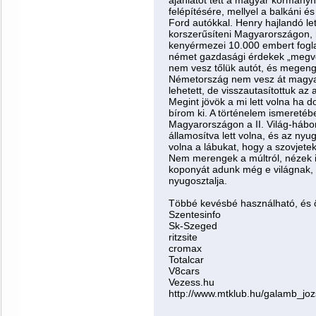
ajánlatot tett a magyar kormány
felépítésére, mellyel a balkáni és
Ford autókkal. Henry hajlandó let
korszerűsíteni Magyarországon, h
kenyérmezei 10.000 embert fogla
német gazdasági érdekek „megvét
nem vesz tőlük autót, és megeng
Németország nem vesz át magya
lehetett, de visszautasítottuk az a
Megint jövök a mi lett volna ha
bírom ki. A történelem ismeretébe
Magyarországon a II. Világ-hábor
államosítva lett volna, és az nyu
volna a lábukat, hogy a szovjetek
Nem merengek a múltról, nézek i
koponyát adunk még e világnak, 
nyugosztalja.
Többé kevésbé használható, és 
Szentesinfo
Sk-Szeged
ritzsite
cromax
Totalcar
V8cars
Vezess.hu
http://www.mtklub.hu/galamb_joz