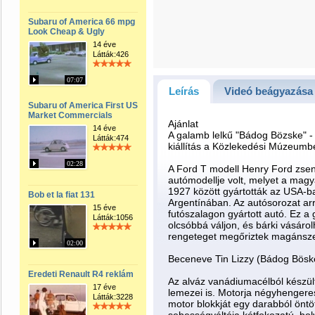
Subaru of America 66 mpg
Look Cheap & Ugly
14 éve
Látták:426
07:07
Leírás
Videó beágyazása
Subaru of America First US
Market Commercials
Ajánlat
14 éve
A galamb lelkű "Bádog Bözske" -
Látták:474
kiállítás a Közlekedési Múzeumbe
02:28
A Ford T modell Henry Ford zsen
autómodellje volt, melyet a mag
1927 között gyártották az USA-
Bob et la fiat 131
Argentínában. Az autósorozat arró
15 éve
futószalagon gyártott autó. Ez a 
Látták:1056
olcsóbbá váljon, és bárki vásár
rengeteget megőriztek magáns
02:00
Beceneve Tin Lizzy (Bádog Böske
Eredeti Renault R4 reklám
Az alváz vanádiumacélból készül
17 éve
lemezei is. Motorja négyhengere
Látták:3228
motor blokkját egy darabból öntött