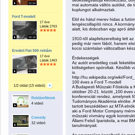
sebességváltója kétfokozatú, bo
02:04
mai automata váltós autóké, de
kuplungot alkalmaztak.
Ford T-modell
Elöl és hátul merev hidas a futó
17 éve
lengéscsillapító nincs. A kormán
Látták:2763
alatt, kis dobozban egy apró átt
00:58
1910-től alapfelszereltség lett a
pedig már nem fából, hanem első
kocsi számtalan változatban kész
Eredeti Fiat 500 reklám
17 éve
Érdekességek
Látták:1463
Az autót eredetileg csak feketébe
költségeken spóroltak. Később vál
01:32
is.
http://hu.wikipedia.org/wiki/Ford
100 éves a Ford T-modell
1/2 oldal (15 videó)
A Budapesti Műszaki Főiskola a
október 20-21. között „100 éves
konferenciát rendez, amelynek f
Reklámfilmek
Tudományos Akadémia elnöke. A 
4 videó
tartott beszédében az MTA elnö
aki a Ford Motor Company mérnö
műszaki vívmány egyik konstruktő
Comedy
Állami Felső Ipariskola, a mai 
32 videó
tanulmányait.