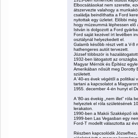
1919-ben főmérnöki titulust kapo
Elbocsátásokat nem szerette, ezér
átszervezte valahogy a munkakör
családja beindíthatta a Ford ke
nyitottak egy üzletet. Előbbi még
hogy múzeummá léphessen elő a 
István is dolgozott a Ford gyár
Ford saját kezével írt levélben inv
osztálynál helyezkedett el.
Galamb később részt vett a V-8 m
hathengeres autót tervezett.
József többször is hazalátogatott
1932-ben látogatott az országba.
Magyar Mérnök és Építész egyle
Amerikában nősült meg Dorotty B
született.
A ’40-es évek végétől a politikai
tartani a kapcsolatot a Magyaror
1955. december 4-én hunyt el De
A ’80-as évekig „nem illet” róla 
helyeztek el róla születésének 10
lerakaton.
1990-ben a Makói Szakképző iskol
1999-ben Las Vegasban egy nemz
Ford-T modellt választotta az év
Részben kapcsolódik Józsefhez,