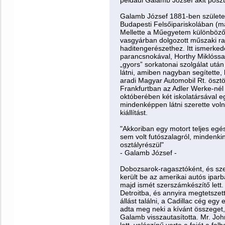
például Galamb József akit posz
Galamb József 1881-ben születe
Budapesti Felsőipariskolában (ma
Mellette a Műegyetem különböző t
vasgyárban dolgozott műszaki ra
haditengerészethez. Itt ismerke
parancsnokával, Horthy Miklóssal,
„gyors” sorkatonai szolgálat után 
látni, amiben nagyban segítette,
aradi Magyar Automobil Rt. öszt
Frankfurtban az Adler Werke-nél
októberében két iskolatársával eg
mindenképpen látni szerette voln
kiállítást.
"Akkoriban egy motort teljes egé
sem volt futószalagról, mindenkin
osztályrészül"
- Galamb József -
Dobozsarok-ragasztóként, és sze
került be az amerikai autós iparb
majd ismét szerszámkészítő lett.
Detroitba, és annyira megtetszett
állást találni, a Cadillac cég eg
adta meg neki a kívánt összeget, 2
Galamb visszautasította. Mr. Jo