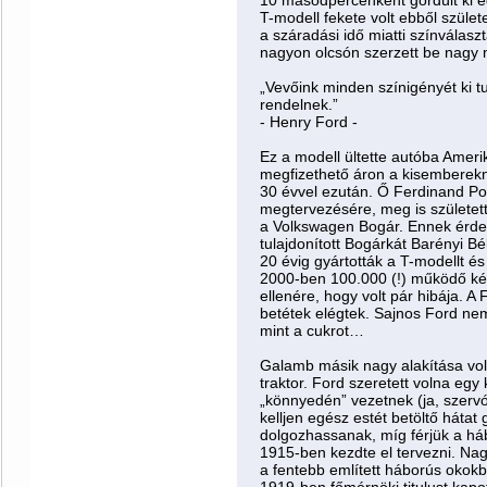
10 másodpercenként gördült ki 
T-modell fekete volt ebből szület
a száradási idő miatti színválasz
nagyon olcsón szerzett be nagy 
„Vevőink minden színigényét ki tu
rendelnek.”
- Henry Ford -
Ez a modell ültette autóba Amer
megfizethető áron a kisemberekn
30 évvel ezután. Ő Ferdinand Por
megtervezésére, meg is született
a Volkswagen Bogár. Ennek érde
tulajdonított Bogárkát Barényi Bé
20 évig gyártották a T-modellt és 
2000-ben 100.000 (!) működő kép
ellenére, hogy volt pár hibája. 
betétek elégtek. Sajnos Ford nem 
mint a cukrot…
Galamb másik nagy alakítása vol
traktor. Ford szeretett volna egy k
„könnyedén” vezetnek (ja, szervó 
kelljen egész estét betöltő háta
dolgozhassanak, míg férjük a há
1915-ben kezdte el tervezni. Na
a fentebb említett háborús okokb