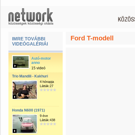
Ford T-modell
IMRE TOVÁBBI
VIDEÓGALÉRIÁI
Autó-motor
anno
15 videó
Trio Mandili - Kakhuri
4 hónapja
Látták:27
Honda N600 (1971)
9 éve
Látták:438