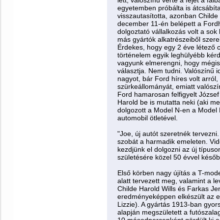
lett, valószínű verte a fejét a fal
egyetemben próbálta is átcsábít
visszautasította, azonban Childe 
december 11-én belépett a Fordho
dolgoztató vállalkozás volt a sok 
más gyártók alkatrészeiből szerel
Érdekes, hogy egy 2 éve létező c
történelem egyik leghülyébb kérd
vagyunk elmerengni, hogy mégisc
választja. Nem tudni. Valószínű i
nagyot, bár Ford híres volt arról,
szürkeállományát, emiatt valószí
Ford hamarosan felfigyelt József 
Harold be is mutatta neki (aki m
dolgozott a Model N-en a Model K
automobil ötletével.
"Joe, új autót szeretnék tervezni
szobát a harmadik emeleten. Vidd 
kezdjünk el dolgozni az új típuso
születésére közel 50 évvel késő
Első körben nagy újítás a T-mode
alatt tervezett meg, valamint a 
Childe Harold Wills és Farkas J
eredményeképpen elkészült az el
Lizzie). A gyártás 1913-ban gyors
alapján megszületett a futószalago