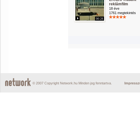
reklámfilm
18 éve
1761 megtekintés
00:28
© 2007 Copyright Network.hu Minden jog fenntartva.
Impress