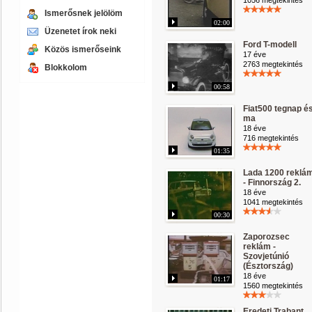
1056 megtekintés
Ismerősnek jelölöm
02:00
Üzenetet írok neki
Ford T-modell
Közös ismerőseink
17 éve
2763 megtekintés
Blokkolom
00:58
Fiat500 tegnap é
ma
18 éve
716 megtekintés
01:35
Lada 1200 reklá
- Finnország 2.
18 éve
1041 megtekintés
00:30
Zaporozsec
reklám -
Szovjetúnió
(Észtország)
18 éve
01:17
1560 megtekintés
Eredeti Trabant