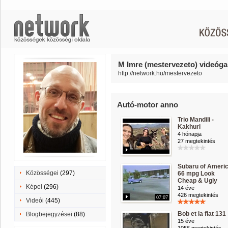
M Imre (mestervezeto) videógal
http://network.hu/mestervezeto
Autó-motor anno
Trio Mandili -
Kakhuri
4 hónapja
27 megtekintés
Subaru of Ameri
Közösségei
(297)
66 mpg Look
Cheap & Ugly
Képei
(296)
14 éve
426 megtekintés
07:07
Videói
(445)
Bob et la fiat 131
Blogbejegyzései
(88)
15 éve