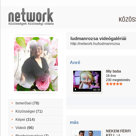
ludmanrozsa videógalériái
http://network.hu/ludmanrozsa
Anré
lilly baba
16 éve
230 megtekintés
00:39
Ismerősei
(78)
Közösségei
(71)
Képei
(314)
más
Videói
(96)
NEKEM FÉRFI
KELL :-)