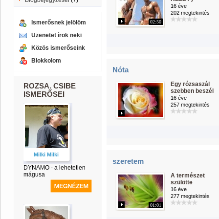
Blogbejegyzései
(7)
16 éve
202 megtekintés
Ismerősnek jelölöm
02:50
Üzenetet írok neki
Közös ismerőseink
Blokkolom
Nóta
Egy rózsaszál
ROZSA. CSIBE
szebben beszél
ISMERŐSEI
16 éve
257 megtekintés
Milki Milki
szeretem
DYNAMO - a lehetetlen
mágusa
A természet
szülötte
16 éve
277 megtekintés
01:01