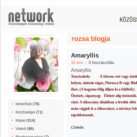
rozsa blogja
Amaryllis
16 éve
|
0 hozzászólás
Amaryllis
Tenyészhely:
A
frissen vett vagy átte
helyen, miután tágas, Florasca B vagy Bio
őket. (A hagyma félig álljon ki a földből.)
Öntözés, tápanyag:
Eleinte alig öntözzü
vizet. A tőkocsány általában a levelek előtt
Ismerősei
(78)
után vágjuk le a tőkocsányt, a növényt bő
Közösségei
(71)
tápoldatozzuk.
Képei
(314)
Címkék:
Videói
(96)