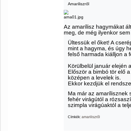
Amariliszről
Az amarílisz hagymákat ál
meg, de még ilyenkor sem
Ültessük el őket! A cser
mint a hagyma, és úgy h
felső harmada kiálljon a f
Körülbelül január elején 
Először a bimbó tör elő 
középen a levelek is.
Ekkor kezdjük el rendsze
Ma már az amarílisznek s
fehér virágútól a rózsasz
szimpla virágúaktól a telj
Címkék:
amariliszről