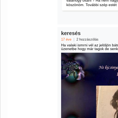
valahogy oltani ? Ha nem nagy
köszönöm. További szép estét
keresés
17 éve
|
2 hozzászólás
Ha valaki ismrni vél az jelöljön b
üzenetbe hogy már tagok de senk