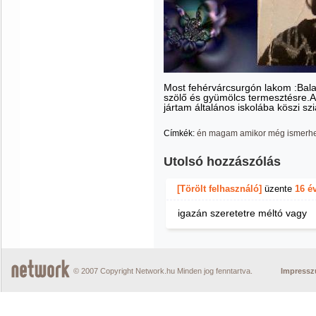
Most fehérvárcsurgón lakom :Bala
szölő és gyümölcs termesztésre.A
jártam általános iskolába köszi szi
Címkék:
én magam amikor még ismerhe
Utolsó hozzászólás
[Törölt felhasználó]
üzente
16 é
igazán szeretetre méltó vagy
© 2007 Copyright Network.hu Minden jog fenntartva.
Impress