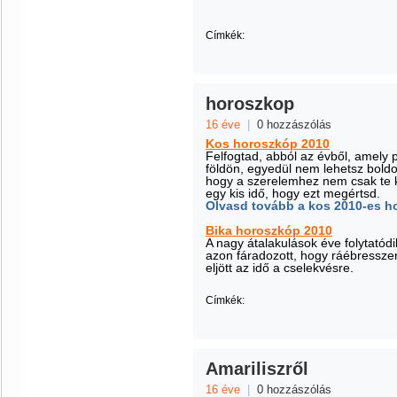
Címkék:
horoszkop
16 éve
|
0 hozzászólás
Kos horoszkóp 2010
Felfogtad, abból az évből, amely 
földön, egyedül nem lehetsz boldo
hogy a szerelemhez nem csak te ke
egy kis idő, hogy ezt megértsd.
Olvasd tovább a kos 2010-es h
Bika horoszkóp 2010
A nagy átalakulások éve folytatód
azon fáradozott, hogy ráébresszen
eljött az idő a cselekvésre.
Címkék:
Amariliszről
16 éve
|
0 hozzászólás