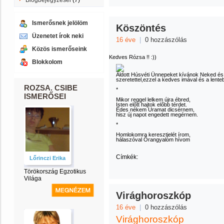
Blogbejegyzései
(7)
Ismerősnek jelölöm
Köszöntés
Üzenetet írok neki
16 éve
|
0 hozzászólás
Közös ismerőseink
Kedves Rózsa !! :))
Blokkolom
Áldott Húsvéti Ünnepeket kívánok Neked é
szeretettel,ezzel a kedves imával és a lentebb
ROZSA. CSIBE
*
ISMERŐSEI
Mikor reggel lelkem újra ébred,
Isten előtt hajtok előbb térdet.
Édes nékem Uramat dicsérnem,
hisz új napot engedett megérnem.
*
Homlokomra keresztjelét írom,
hálaszóval Őrangyalom hívom
Címkék:
Lőrinczi Erika
Törökország Egzotikus
Világa
Virághoroszkóp
16 éve
|
0 hozzászólás
Virághoroszkóp