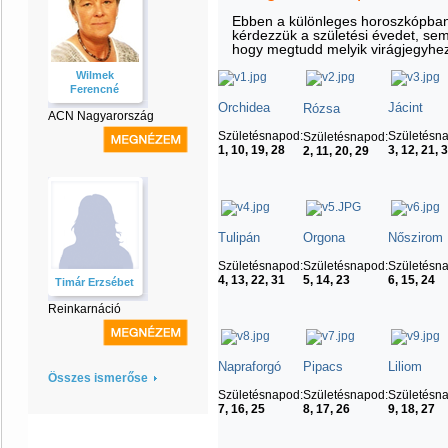
Ebben a különleges horoszkópban
kérdezzük a születési évedet, se
hogy megtudd melyik virágjegyhez 
Wilmek
Ferencné
Orchidea
Jácint
Rózsa
ACN Nagyarország
Születésnapod:
Születésn
Születésnapod:
1, 10, 19, 28
3, 12, 21, 
2, 11, 20, 29
Tulipán
Orgona
Nőszirom
Születésnapod:
Születésnapod:
Születésn
4, 13, 22, 31
5, 14, 23
6, 15, 24
Timár Erzsébet
Reinkarnáció
Napraforgó
Pipacs
Liliom
Összes ismerőse
Születésnapod:
Születésnapod:
Születésn
7, 16, 25
8, 17, 26
9, 18, 27