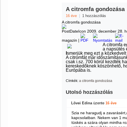
A citromfa gondozása
16 éve
|
1 hozzászólás
A citromfa gondozása
2009. december 28. hé
magazin |
A citromfa e
a napsütés é
I
smerjük meg ezt a közkedvelt
A citromfát már időszámításunk
csak i.sz. 700 körül kezdték 
kereskedőknek köszönhető, ho
Európába is.
Címkék:
a citromfa gondozása
Utolsó hozzászólás
Lövei Edina
üzente
16 éve
Szia ne haragudj a zavarásért
kapcsolatban. Nekem van 1 ma
tüskés a szára olyan mintha roz