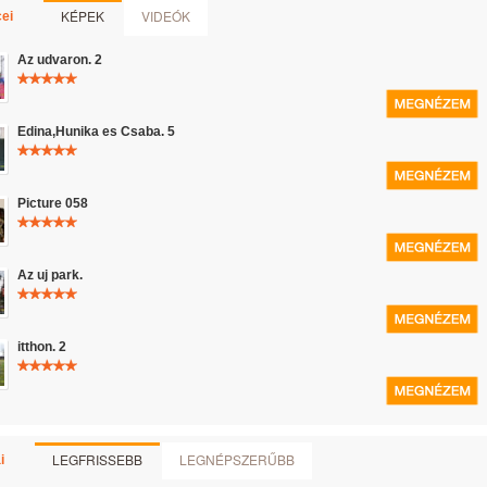
KÉPEK
VIDEÓK
ei
Az udvaron. 2
Edina,Hunika es Csaba. 5
Picture 058
Az uj park.
itthon. 2
LEGFRISSEBB
LEGNÉPSZERŰBB
i