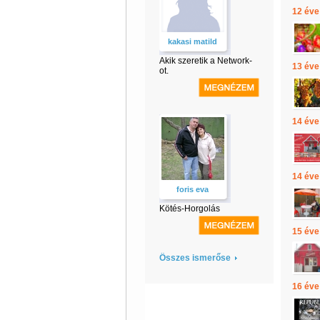
12 éve
kakasi matild
Akik szeretik a Network-
13 éve
ot.
14 éve
14 éve
foris eva
Kötés-Horgolás
15 éve
Összes ismerőse
16 éve