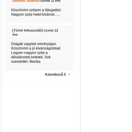
Demeter Julianna
üzente
11 éve
Köszönöm szépen a látogatást.
Nagyon szép hetet kívánok......
[Törölt felhasználó]
üzente
12
éve
Drágák vagytok mindnyájan.
Köszönöm a jó kívánságotokat.
Legyen nagyon szép a
délutánotok,hetetek. Sok
szeretettel. Marika.
Következő 5