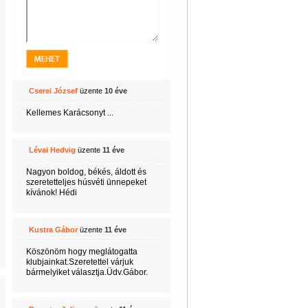
Cserei József
üzente
10 éve
Kellemes Karácsonyt ...
Lévai Hedvig
üzente
11 éve
Nagyon boldog, békés, áldott és
szeretetteljes húsvéti ünnepeket
kívánok! Hédi
Kustra Gábor
üzente
11 éve
Köszönöm hogy meglátogatta
klubjainkat.Szeretettel várjuk
bármelyiket választja.Üdv.Gábor.