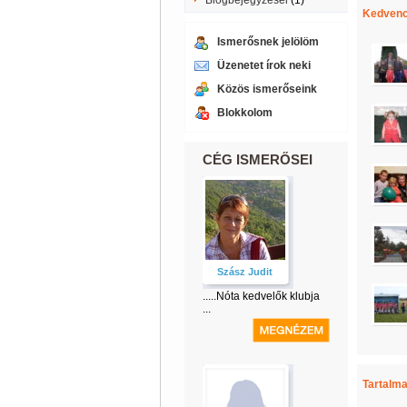
Blogbejegyzései
(1)
Kedvenc
Ismerősnek jelölöm
Üzenetet írok neki
Közös ismerőseink
Blokkolom
CÉG ISMERŐSEI
Szász Judit
.....Nóta kedvelők klubja
...
Tartalma