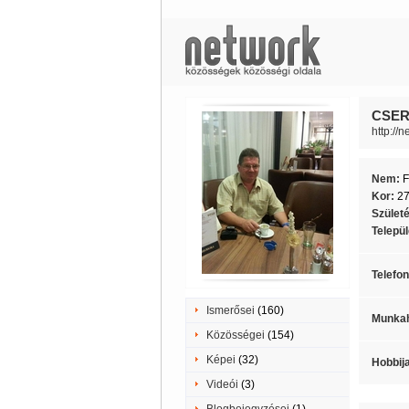
CSERE
http://
Nem:
F
Kor:
2
Szület
Telepü
Telefo
Ismerősei
(160)
Munkah
Közösségei
(154)
Képei
(32)
Hobbij
Videói
(3)