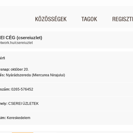
I CÉG (csereiuzlet)
network.hu/csereiuzlet
érfi
7
ésnap:
október 20.
lés:
Nyárádszereda (Miercurea Nirajului)
nszám:
0265-576452
ely:
CSEREI ÜZLETEK
aim:
Kereskedelem