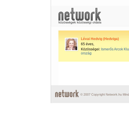
Lévai Hedvig (Hedviga)
65 éves,
Közösségei:
Ismerős Arcok Kl
ország
© 2007 Copyright Network.hu Minde