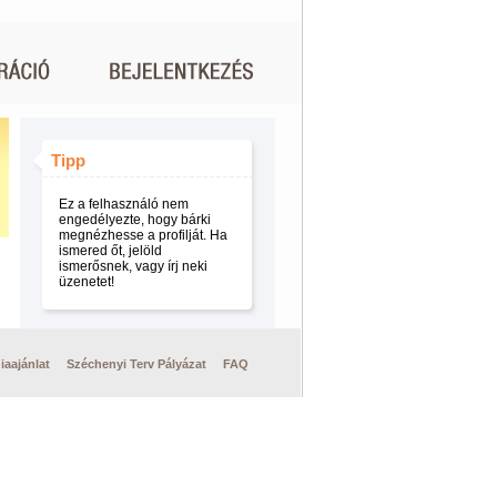
Tipp
Ez a felhasználó nem
engedélyezte, hogy bárki
megnézhesse a profilját. Ha
ismered őt, jelöld
ismerősnek, vagy írj neki
üzenetet!
iaajánlat
Széchenyi Terv Pályázat
FAQ