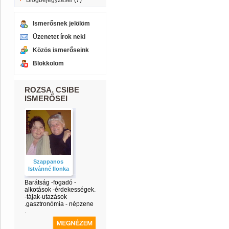
Blogbejegyzései
(7)
Ismerősnek jelölöm
Üzenetet írok neki
Közös ismerőseink
Blokkolom
ROZSA. CSIBE
ISMERŐSEI
Szappanos
Istvánné Ilonka
Barátság -fogadó -
alkotások -érdekességek.
-tájak-utazások
.gasztronómia - népzene
.