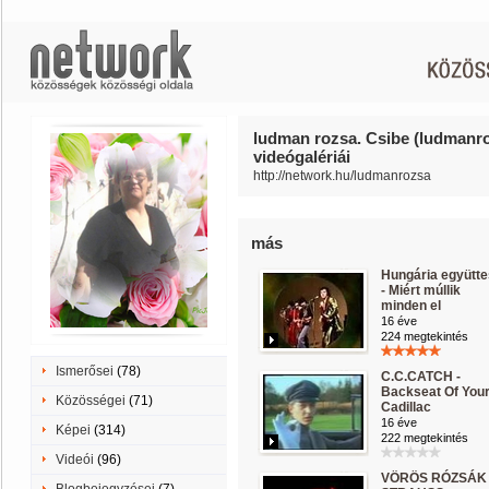
ludman rozsa. Csibe (ludmanr
videógalériái
http://network.hu/ludmanrozsa
más
Hungária együtte
- Miért múllik
minden el
16 éve
224 megtekintés
Ismerősei
(78)
C.C.CATCH -
Backseat Of You
Közösségei
(71)
Cadillac
16 éve
Képei
(314)
222 megtekintés
Videói
(96)
VÖRÖS RÓZSÁK 