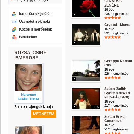
Blogbejegyzései
(7)
STRAUSS
ZENÉRE
16 éve
Ismerősnek jelölöm
235 megtekintés
Üzenetet írok neki
Crystal - Mama
Közös ismerőseink
16 éve
231 megtekintés
Blokkolom
ROZSA. CSIBE
ISMERŐSEI
Gerappa Renaut
Clio
16 éve
226 megtekintés
Szűcs Judith -
Gyere a diszkó
Martonné
klub elé (1978)
Takács Tímea
16 éve
217 megtekintés
Balaton rajongok klubja
01:56
Zoltán Erika -
Casanova
16 éve
212 megtekintés