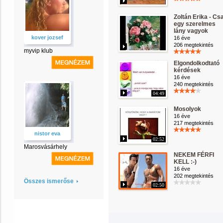
Zoltán Erika - Cs
egy szerelmes
lány vagyok
kover jozsef
16 éve
206 megtekintés
myvip klub
Elgondolkodtató
kérdések
16 éve
240 megtekintés
04:49
Mosolyok
16 éve
217 megtekintés
nistor eva
02:52
Marosvásárhely
NEKEM FÉRFI
KELL :-)
16 éve
202 megtekintés
Összes ismerőse
02:50