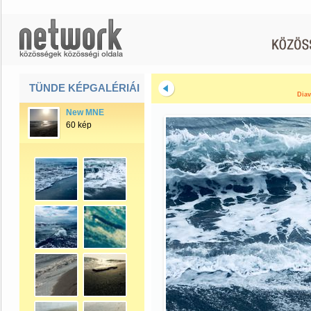
TÜNDE KÉPGALÉRIÁI
Diav
New MNE
60 kép