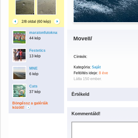
2/8 oldal (60 kép)
maratonfutoknak
MoveII/
44 kép
Festetics
13 kép
Címkék:
Kategória:
Saját
MNE
Feltöltés ideje:
8 éve
6 kép
Látta 150 ember.
Cats
37 kép
Értékeld
Böngéssz a galériák
között!
Kommentáld!