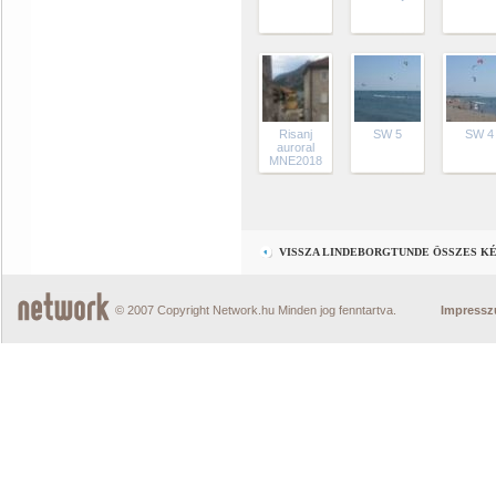
Risanj
SW 5
SW 4
auroral
MNE2018
VISSZA LINDEBORGTUNDE ÖSSZES K
© 2007 Copyright Network.hu Minden jog fenntartva.
Impress