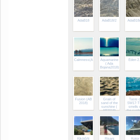
nöként 
külonos
mgtszte
AdaB18
AdaB18/2
AdaB18/I
Calmness(AB2018)
Aquamarine
Éden 2
( Ada
Bojana2018)
Fusion (AB
Grain of
Taste o
2018)
sand of the
SW17-T
sunshine (
smells 
AB2018)
the sunli
(AB201
Kikötô/tt
Risanj
Kotor