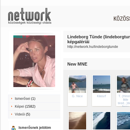
Lindeborg Tünde (lindeborgtu
képgalériái
http://network.hu/lindeborgtunde
New MNE
G. Nice
Kitesrf
T. (Hmm
Ismerősei
(1)
little
tired...)t
Képei
(1582)
ferry
Videói
(5)
Ismerősnek jelölöm