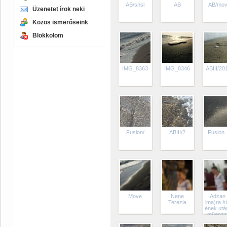
AB/snsl
AB
AB/mo
Üzenetet írok neki
Közös ismerőseink
Blokkolom
IMG_8363
IMG_8346
ABIII/20
Fusion/
ABIII/2
Fusion..
Move
Nene
Adzan 
Terezia
ima)ra h
ének utá
müenzz
engedély
mecsetb