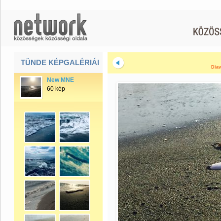
TÜNDE KÉPGALÉRIÁI
Diav
New MNE
60 kép