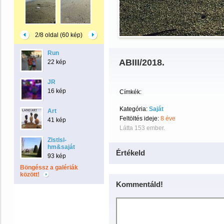
2/8 oldal (60 kép)
Run
ABIII/2018.
22 kép
JR
16 kép
Címkék:
Kategória:
Saját
Art
Feltöltés ideje:
8 éve
41 kép
Látta 153 ember.
Zlstlsl-
hm&saját
Értékeld
93 kép
Böngéssz a galériák
között!
Kommentáld!