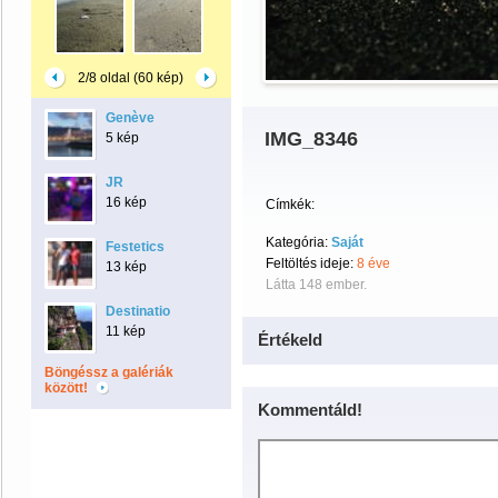
2/8 oldal (60 kép)
Genève
IMG_8346
5 kép
JR
16 kép
Címkék:
Kategória:
Saját
Festetics
Feltöltés ideje:
8 éve
13 kép
Látta 148 ember.
Destinatio
11 kép
Értékeld
Böngéssz a galériák
között!
Kommentáld!