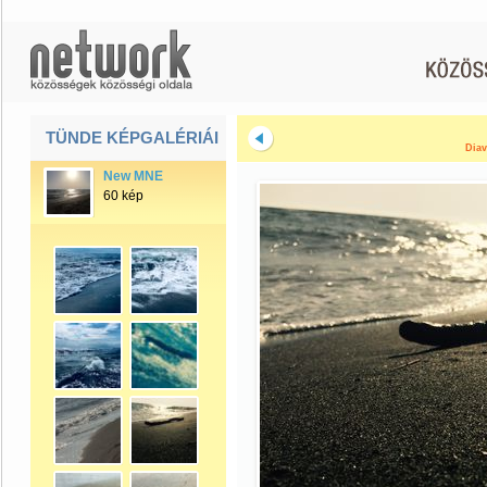
TÜNDE KÉPGALÉRIÁI
Diav
New MNE
60 kép