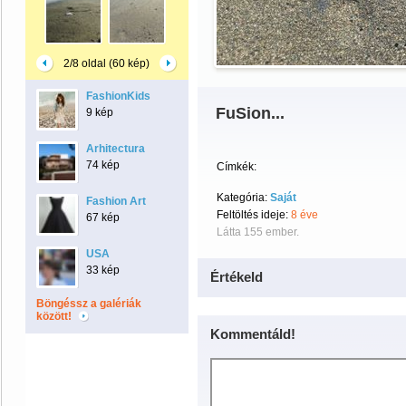
2/8 oldal (60 kép)
FashionKids
FuSion...
9 kép
Arhitectura
74 kép
Címkék:
Kategória:
Saját
Fashion Art
Feltöltés ideje:
8 éve
67 kép
Látta 155 ember.
USA
33 kép
Értékeld
Böngéssz a galériák
között!
Kommentáld!