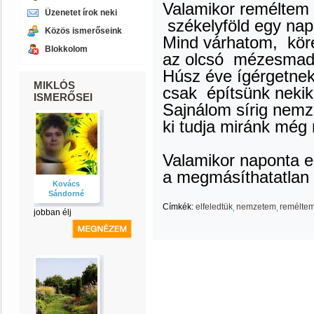
Valamikor reméltem 
Üzenetet írok neki
székelyföld egy nap
Közös ismerőseink
Mind várhatom, köré
Blokkolom
az olcsó mézesmadz
Húsz éve ígérgetne
MIKLÓS
csak építsünk neki
ISMERŐSEI
Sajnálom sírig nemz
ki tudja miránk még 
Valamikor naponta 
a megmásíthatatlan 
Kovács
Sándorné
Címkék:
elfeledtük
nemzetem
remélte
jobban élj