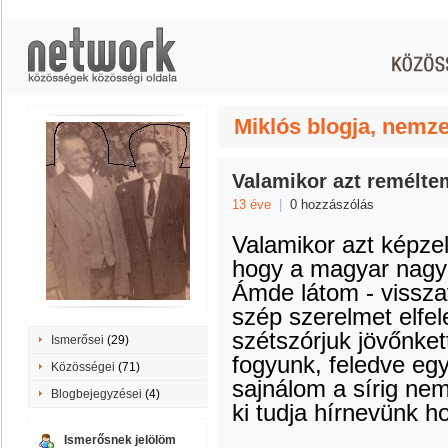
Miklós blogja, nemz
Valamikor azt remélte
13 éve
|
0 hozzászólás
Valamikor azt képze
hogy a magyar nagy
Ámde látom - vissza
szép szerelmet elfel
szétszórjuk jövőnket
Ismerősei
(29)
fogyunk, feledve eg
Közösségei
(71)
sajnálom a sírig ne
Blogbejegyzései
(4)
ki tudja hírnevünk hov
Ismerősnek jelölöm