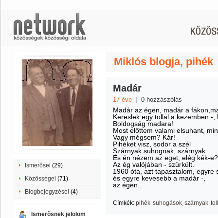
Miklós blogja, pihék
Madár
17 éve
|
0 hozzászólás
Madár az égen, madár a fákon,m
Kereslek egy tollal a kezemben -,
Boldogság madara!
Most előttem valami elsuhant, min
Vagy mégsem? Kár!
Pihéket visz, sodor a szél
Szárnyak suhognak, szárnyak...
És én nézem az eget, elég kék-e?
Az ég valójában - szürkült.
Ismerősei
(29)
1960 óta, azt tapasztalom, egyre
és egyre kevesebb a madár -,
Közösségei
(71)
az égen.
Blogbejegyzései
(4)
Címkék:
pihék
suhogások
szárnyak
tol
Ismerősnek jelölöm