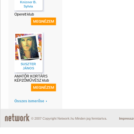
Knizner B.
Sylvia
Operett klub
SUSZTER
JÁNOS
AMATŐR KORTÁRS
KÉPZŐMŰVÉSZ klub
Összes ismerőse
© 2007 Copyright Network.hu Minden jog fenntartva.
Impress