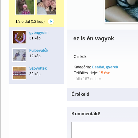
1/2 oldal (12 kép)
gyöngyeim
ez is én vagyok
31 kép
Fülbevalók
12 kép
Címkék:
Kategória:
Család, gyerek
Szövöttek
Feltöltés ideje:
15 éve
32 kép
Látta 187 ember.
Értékeld
Kommentáld!