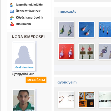
Ismerősnek jelölöm
Üzenetet írok neki
Fülbevalók
Közös ismerőseink
Blokkolom
NÓRA ISMERŐSEI
Lővei Henrietta
Gyöngyfűző klub
gyöngyeim