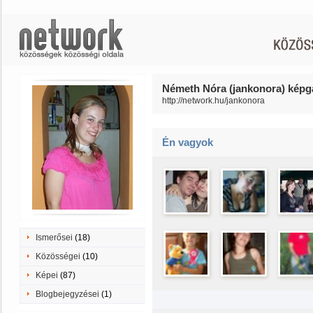
Németh Nóra (jankonora) képga
http://network.hu/jankonora
Én vagyok
Ismerősei
(18)
Közösségei
(10)
Képei
(87)
Blogbejegyzései
(1)