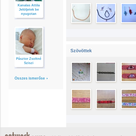
Kanalas Attila
Jelöljetek be
nyugotan
Szövöttek
Pásztor Zsoltné
Sziszi
Összes ismerőse