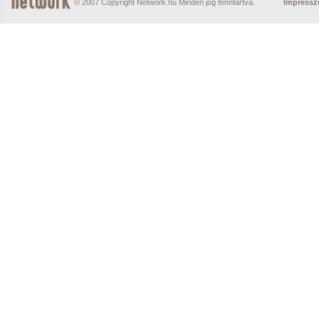
© 2007 Copyright Network.hu Minden jog fenntartva.
Impress