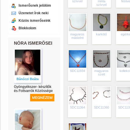
szívvel
minta
festve
szívvel
Ismerősnek jelölöm
Üzenetet írok neki
Közös ismerőseink
Blokkolom
magyaros
karkötő
egérk
másként
NÓRA ISMERŐSEI
SDC11934
magyaros
kollekc
szett
Bánóczi Beáta
Gyöngyékszer- készítők
és Foltvarrók Közössége
SDC11364
SDC11360
SDC113