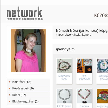
Németh Nóra (jankonora) képga
http://network.hu/jankonora
gyöngyeim
Magyaros
tök
türkizk
szett
egyveleg
nyaké
Ismerősei
(18)
Közösségei
(10)
Képei
(87)
Blogbejegyzései
(1)
fekete-fehér
ismerős
nagymag