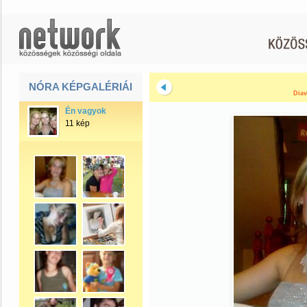
NÓRA KÉPGALÉRIÁI
Diav
Én vagyok
11 kép