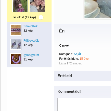
1/2 oldal (12 kép)
Szövöttek
Én
32 kép
Fülbevalók
12 kép
Címkék:
Kategória:
Saját
gyöngyeim
Feltöltés ideje:
15 éve
31 kép
Látta 172 ember.
Értékeld
Kommentáld!