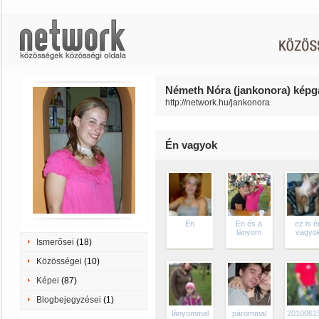
Németh Nóra (jankonora) képga
http://network.hu/jankonora
Én vagyok
Én
Én és a
ez is é
lányom
vagyo
Ismerősei
(18)
Közösségei
(10)
Képei
(87)
Blogbejegyzései
(1)
lányommal
párommal
2010061