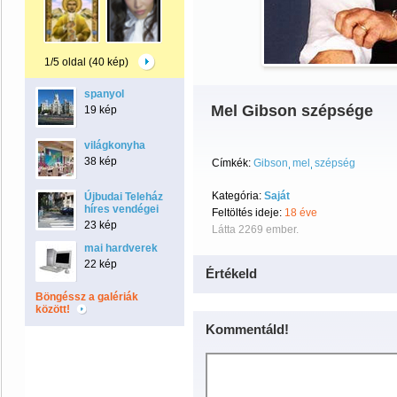
1/5 oldal (40 kép)
spanyol
Mel Gibson szépsége
19 kép
világkonyha
38 kép
Címkék:
Gibson
mel
szépség
Kategória:
Saját
Újbudai Teleház
híres vendégei
Feltöltés ideje:
18 éve
23 kép
Látta 2269 ember.
mai hardverek
22 kép
Értékeld
Böngéssz a galériák
között!
Kommentáld!