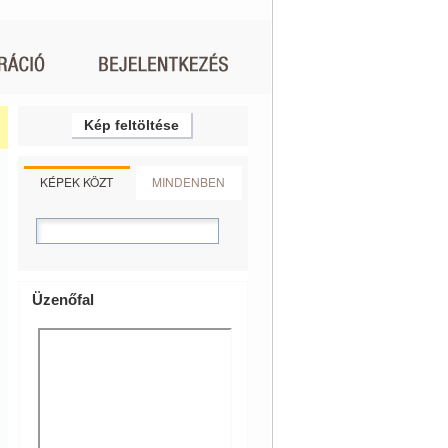
Kép feltöltése
KÉPEK KÖZT
MINDENBEN
Üzenőfal