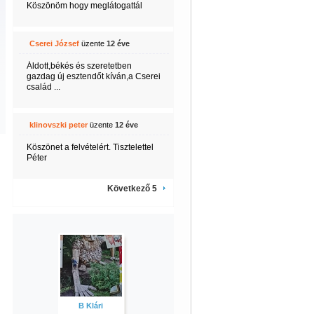
Köszönöm hogy meglátogattál
Cserei József
üzente
12 éve
Áldott,békés és szeretetben
gazdag új esztendőt kíván,a Cserei
család ...
klinovszki peter
üzente
12 éve
Köszönet a felvételért. Tisztelettel
Péter
Következő 5
B Klári