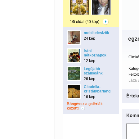
1/5 oldal (40 kép)
mobiltelcsizők
egzo
24 kép
Iráni
hétköznapok
Címké
12 kép
Kateg
Legújabb
szállodánk
Feltöl
26 kép
Látta
Citadella-
kristálybarlang
Érték
16 kép
Böngéssz a galériák
között!
Komm