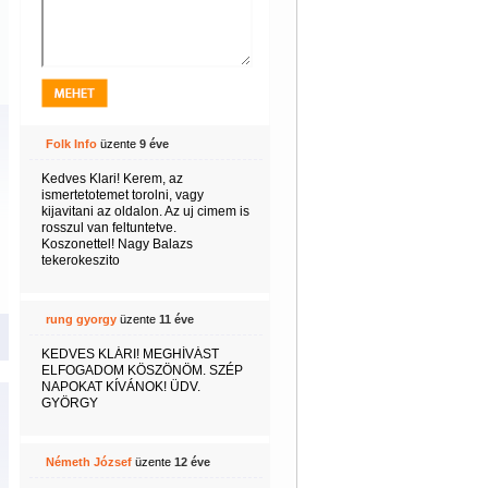
Folk Info
üzente
9 éve
Kedves Klari! Kerem, az
ismertetotemet torolni, vagy
kijavitani az oldalon. Az uj cimem is
rosszul van feltuntetve.
Koszonettel! Nagy Balazs
tekerokeszito
rung gyorgy
üzente
11 éve
KEDVES KLÁRI! MEGHÍVÁST
ELFOGADOM KÖSZÖNÖM. SZÉP
NAPOKAT KÍVÁNOK! ÜDV.
GYÖRGY
Németh József
üzente
12 éve