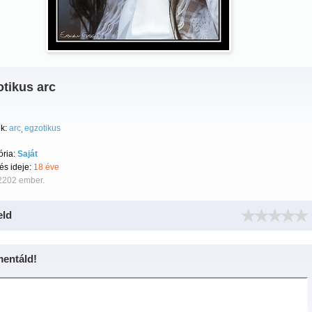
tikus arc
k:
arc
egzotikus
ória:
Saját
tés ideje:
18 éve
 2202 ember.
eld
entáld!