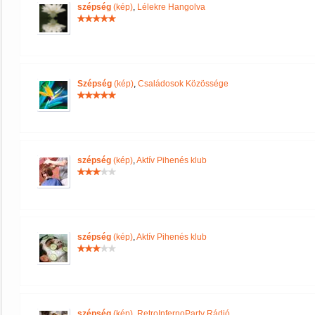
szépség
(kép)
,
Lélekre Hangolva
Szépség
(kép)
,
Családosok Közössége
szépség
(kép)
,
Aktív Pihenés klub
szépség
(kép)
,
Aktív Pihenés klub
szépség
(kép)
,
RetroInfernoParty Rádió