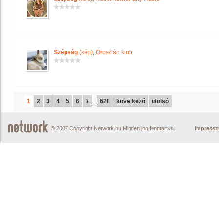
Szépség
(kép)
,
Oroszlán klub
1
2
3
4
5
6
7
...
628
következő
utolsó
© 2007 Copyright Network.hu Minden jog fenntartva.
Impress