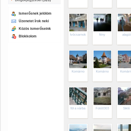
Blogbejegyzései
(320)
Ismerősnek jelölöm
Üzenetet írok neki
Közös ismerőseink
Ivócsarnok
fény
alagút
Blokkolom
Komárno
Komárno
Komár
föl a várba
Fotó0303
Sikló