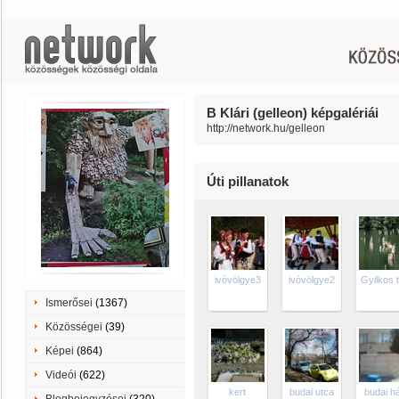
B Klári (gelleon) képgalériái
http://network.hu/gelleon
Úti pillanatok
ivóvölgye3
ivóvölgye2
Gyilkos 
Ismerősei
(1367)
Közösségei
(39)
Képei
(864)
Videói
(622)
kert
budai utca
budai h