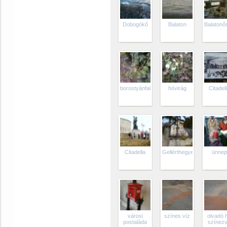
Dobogókő
Balaton
Balatonő
borostyánfal
hóvirág
Citadel
Citadella
Gellérthegyen
ünnep
városi
színes víz
olvadó 
postaláda
színez