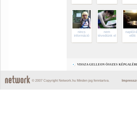
nincs
nem
naplóír
információ
tévedtünk el
előtt
VISSZA GELLEON ÖSSZES KÉPGALÉR
© 2007 Copyright Network.hu Minden jog fenntartva.
Impress