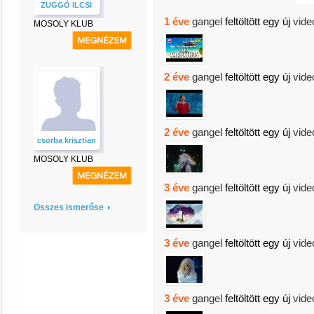
ZUGGÓ ILCSI
1 éve
gangel
feltöltött egy új
vide
MOSOLY KLUB
2 éve
gangel
feltöltött egy új
vide
2 éve
gangel
feltöltött egy új
vide
csorba krisztian
MOSOLY KLUB
3 éve
gangel
feltöltött egy új
vide
Összes ismerőse
3 éve
gangel
feltöltött egy új
vide
3 éve
gangel
feltöltött egy új
vide