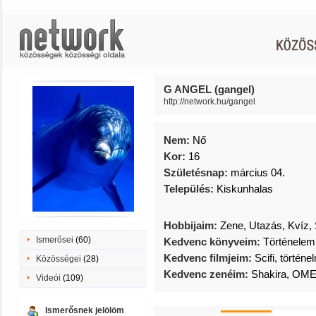
G ANGEL (gangel)
http://network.hu/gangel
Nem:
Nő
Kor:
16
Születésnap:
március 04.
Település:
Kiskunhalas
Hobbijaim:
Zene, Utazás, Kvíz
Ismerősei
(60)
Kedvenc könyveim:
Történelem,
Kedvenc filmjeim:
Scifi, történe
Közösségei
(28)
Kedvenc zenéim:
Shakira, OM
Videói
(109)
Ismerősnek jelölöm