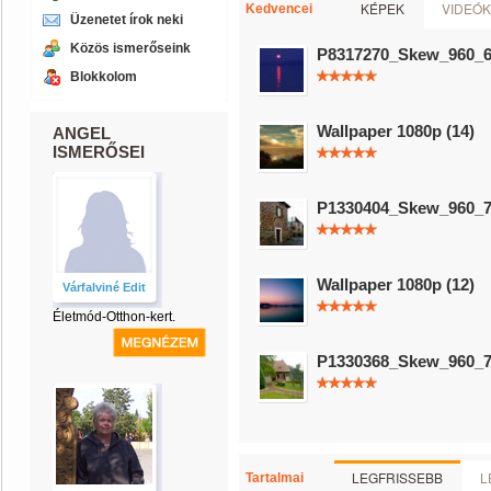
KÉPEK
VIDEÓK
Kedvencei
Üzenetet írok neki
Közös ismerőseink
P8317270_Skew_960_
Blokkolom
Wallpaper 1080p (14)
ANGEL
ISMERŐSEI
P1330404_Skew_960_
Wallpaper 1080p (12)
Várfalviné Edit
Életmód-Otthon-kert.
P1330368_Skew_960_
LEGFRISSEBB
L
Tartalmai