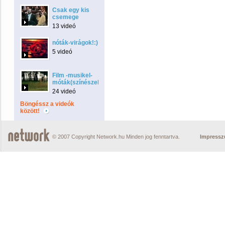
Csak egy kis
csemege
13 videó
nóták-virágok!:)
5 videó
Film -musikel-
móták(színészek:)
24 videó
Böngéssz a videók
között!
© 2007 Copyright Network.hu Minden jog fenntartva.
Impress