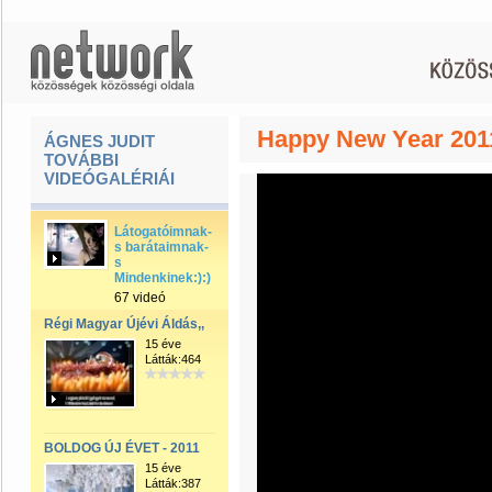
Happy New Year 201
ÁGNES JUDIT
TOVÁBBI
VIDEÓGALÉRIÁI
Látogatóimnak-
s barátaimnak-
s
Mindenkinek:):)
67 videó
Régi Magyar Újévi Áldás,,
15 éve
Látták:464
BOLDOG ÚJ ÉVET - 2011
15 éve
Látták:387