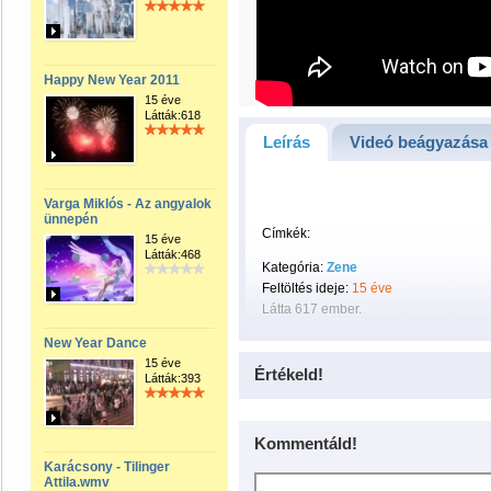
Happy New Year 2011
15 éve
Látták:618
Leírás
Videó beágyazása
Varga Miklós - Az angyalok
ünnepén
Címkék:
15 éve
Látták:468
Kategória:
Zene
Feltöltés ideje:
15 éve
Látta 617 ember.
New Year Dance
15 éve
Értékeld!
Látták:393
Kommentáld!
Karácsony - Tilinger
Attila.wmv