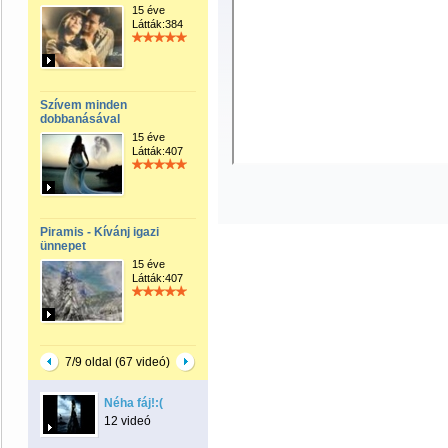
15 éve
Látták:384
Szívem minden
dobbanásával
15 éve
Látták:407
Piramis - Kívánj igazi
ünnepet
15 éve
Látták:407
7/9 oldal (67 videó)
Néha fáj!:(
12 videó