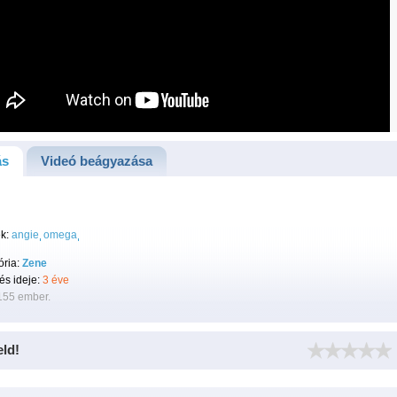
ás
Videó beágyazása
k:
angie
omega
ória:
Zene
tés ideje:
3 éve
155 ember.
eld!