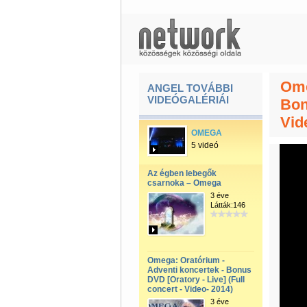
Ome
ANGEL TOVÁBBI
VIDEÓGALÉRIÁI
Bon
Vid
OMEGA
5 videó
Az égben lebegők
csarnoka – Omega
3 éve
Látták:146
Omega: Oratórium -
Adventi koncertek - Bonus
DVD [Oratory - Live] (Full
concert - Video- 2014)
3 éve