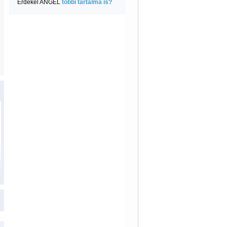
Érdekel ANGEL
többi tartalma is?