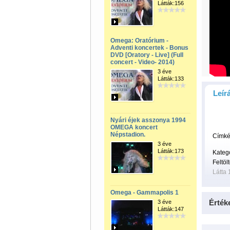
Látták:156
Omega: Oratórium -
Adventi koncertek - Bonus
DVD [Oratory - Live] (Full
concert - Video- 2014)
3 éve
Látták:133
Leír
Nyári éjek asszonya 1994
OMEGA koncert
Népstadion.
Címké
3 éve
Látták:173
Kateg
Feltöl
Látta 
Omega - Gammapolis 1
Érték
3 éve
Látták:147